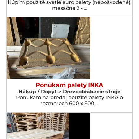
Kúpim použité svetlé euro palety (nepoškodené),
mesačne 2 - …
Ponúkam palety INKA
Nákup / Dopyt > Drevoobrábacie stroje
Ponúkam na predaj použité palety INKA o
rozmeroch 600 x 800 …