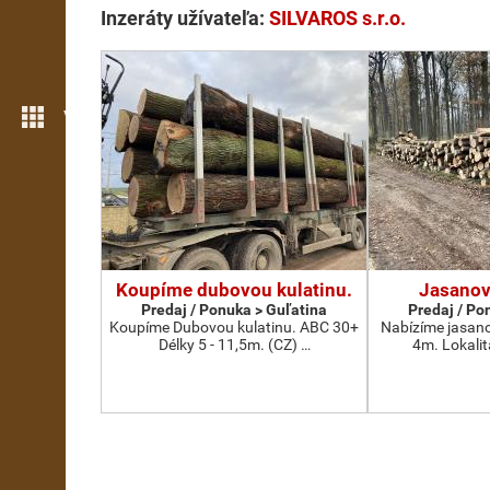
Inzeráty užívateľa:
SILVAROS s.r.o.
Viac možností
Koupíme dubovou kulatinu.
Jasanov
Predaj / Ponuka > Guľatina
Predaj / Po
Koupíme Dubovou kulatinu. ABC 30+
Nabízíme jasano
Délky 5 - 11,5m. (CZ) …
4m. Lokalit