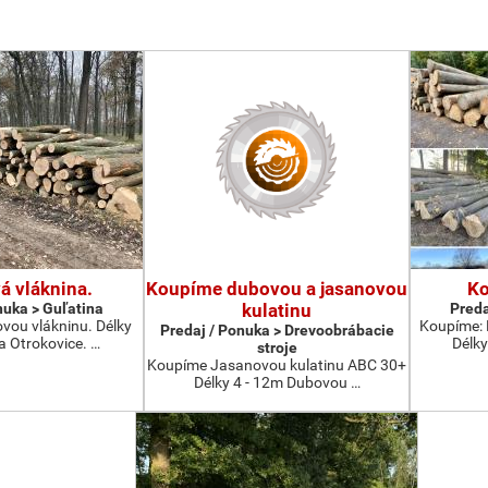
á vláknina.
Koupíme dubovou a jasanovou
Ko
nuka > Guľatina
kulatinu
Preda
vou vlákninu. Délky
Koupíme: 
Predaj / Ponuka > Drevoobrábacie
a Otrokovice. …
Délky
stroje
Koupíme Jasanovou kulatinu ABC 30+
Délky 4 - 12m Dubovou …