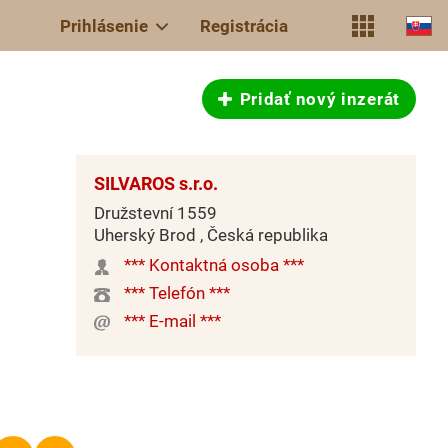
Prihlásenie
Registrácia
Pridať nový inzerát
SILVAROS s.r.o.
Družstevní 1559
Uherský Brod , Česká republika
*** Kontaktná osoba ***
*** Telefón ***
*** E-mail ***