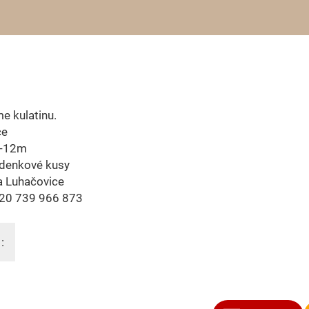
e kulatinu.
ce
8-12m
denkové kusy
a Luhačovice
420 739 966 873
: