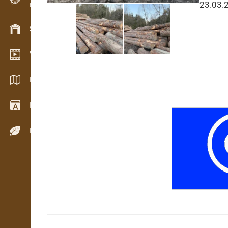
23.03.
Evidencia dreva v teréne
Skladové hospodárstvo
Video showroom
Katalógy / Brožúry
Drevársky slovník
Dreviny