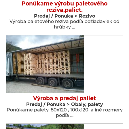
Ponúkame výrobu paletového
reziva,paliet.
Predaj / Ponuka > Rezivo
Výroba paletového reziva podľa požiadaviek od
hrúbky …
Výroba a predaj paliet
Predaj / Ponuka > Obaly, palety
Ponúkame palety, 80x120 , 100x120, a iné rozmery
podľa …