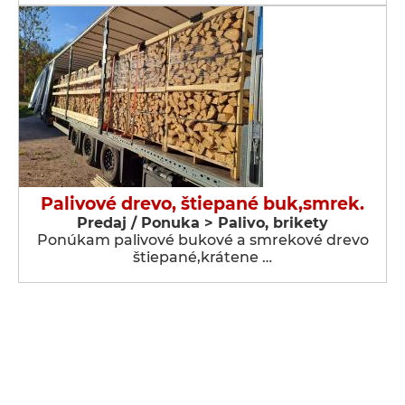
Palivové drevo, štiepané buk,smrek.
Predaj / Ponuka > Palivo, brikety
Ponúkam palivové bukové a smrekové drevo
štiepané,krátene …