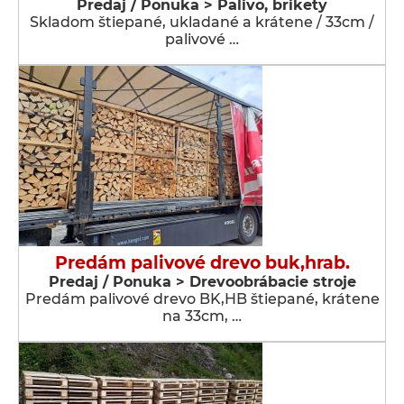
Predaj / Ponuka > Palivo, brikety
Skladom štiepané, ukladané a krátene / 33cm /
palivové …
Predám palivové drevo buk,hrab.
Predaj / Ponuka > Drevoobrábacie stroje
Predám palivové drevo BK,HB štiepané, krátene
na 33cm, …