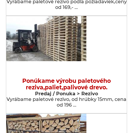
Vyrábame paletové rezivo podľa požiadaviek,ceny
od 169,- …
Ponúkame výrobu paletového
reziva,paliet,palivové drevo.
Predaj / Ponuka > Rezivo
Vyrábame paletové rezivo, od hrúbky 15mm, cena
od 196 …