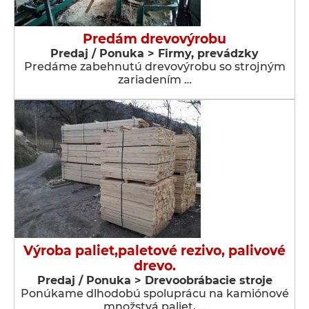
Predám drevovýrobu
Predaj / Ponuka > Firmy, prevádzky
Predáme zabehnutú drevovýrobu so strojným
zariadením …
Výroba paliet,paletové rezivo, palivové
drevo.
Predaj / Ponuka > Drevoobrábacie stroje
Ponúkame dlhodobú spoluprácu na kamiónové
množstvá paliet, …