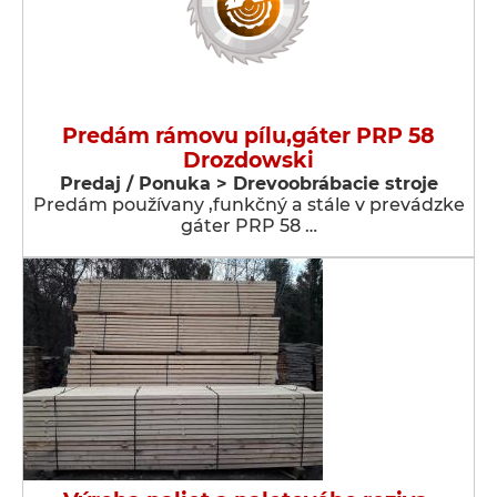
Predám rámovu pílu,gáter PRP 58
Drozdowski
Predaj / Ponuka > Drevoobrábacie stroje
Predám používany ,funkčný a stále v prevádzke
gáter PRP 58 …