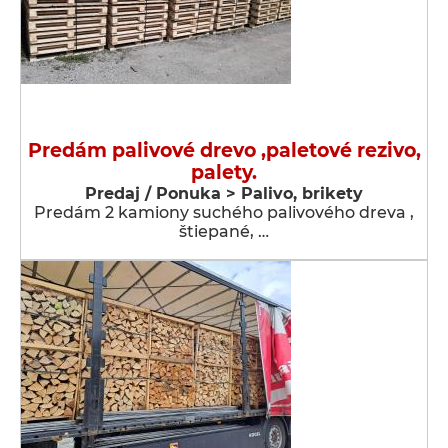
Predám palivové drevo ,paletové rezivo,
palety.
Predaj / Ponuka > Palivo, brikety
Predám 2 kamiony suchého palivového dreva ,
štiepané, …