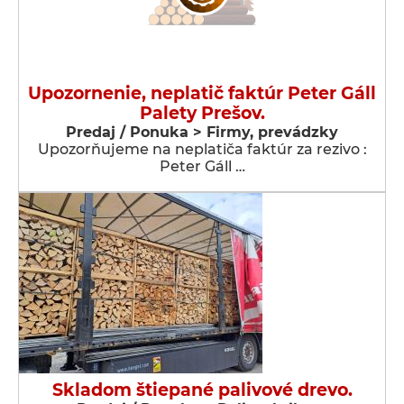
Upozornenie, neplatič faktúr Peter Gáll
Palety Prešov.
Predaj / Ponuka > Firmy, prevádzky
Upozorňujeme na neplatiča faktúr za rezivo :
Peter Gáll …
Skladom štiepané palivové drevo.