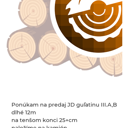
Ponúkam na predaj JD guľatinu III.A,B
dlhé 12m
na tenšom konci 25+cm
naložíme na kamión