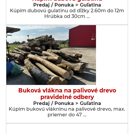
Predaj / Ponuka > Guľatina
Kúpim dubovú gulatinu od dĺžky 2.60m do 12m
Hrúbka od 30cm …
Buková vlákna na palivové drevo
pravidelné odbery
Predaj / Ponuka > Guľatina
Kúpim bukovú vlákninu na palivové drevo, max.
priemer do 47 …