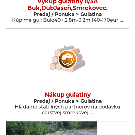
Výkup guľatiny II/3A
Buk,DubJaseň,Smrekovec.
Predaj / Ponuka > Guľatina
Kúpime guľ: Buk:40+,2,8m-3,2m:140-170eur …
Nákup guľatiny
Predaj / Ponuka > Guľatina
Hľadáme stabilných partnerov na dodávku
čerstvej smrekovej …