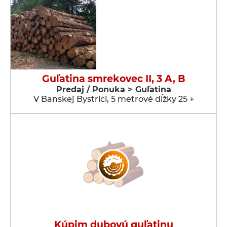
Guľatina smrekovec II, 3 A, B
Predaj / Ponuka > Guľatina
V Banskej Bystrici, 5 metrové dĺžky 25 +
Kúpim dubovú guľatinu