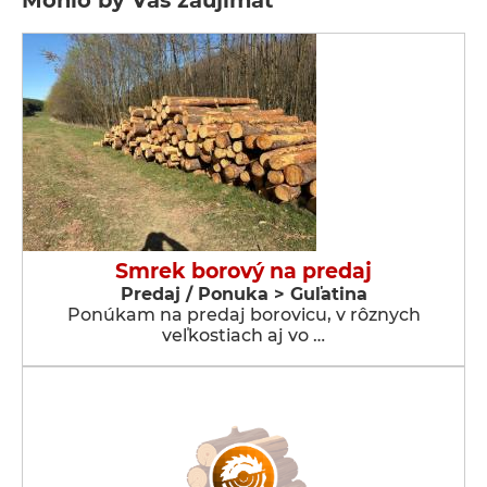
Mohlo by Vás zaujímať
Smrek borový na predaj
Predaj / Ponuka > Guľatina
Ponúkam na predaj borovicu, v rôznych
veľkostiach aj vo …