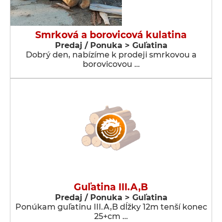
Smrková a borovicová kulatina
Predaj / Ponuka > Guľatina
Dobrý den, nabízíme k prodeji smrkovou a
borovicovou …
Guľatina III.A,B
Predaj / Ponuka > Guľatina
Ponúkam guľatinu III.A,B dĺžky 12m tenší konec
25+cm …