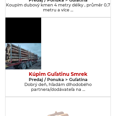
Predaj / Ponuka > Guľatina
Koupím dubový kmen 4 metry délky , průměr 0,7
metru a více …
Kúpim Guľatinu Smrek
Predaj / Ponuka > Guľatina
Dobrý deň, hľadám dlhodobého
partnera/dodávateľa na …