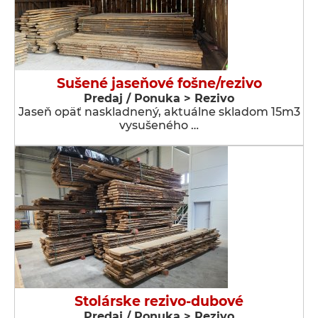
Sušené jaseňové fošne/rezivo
Predaj / Ponuka > Rezivo
Jaseň opäť naskladnený, aktuálne skladom 15m3
vysušeného …
Stolárske rezivo-dubové
Predaj / Ponuka > Rezivo