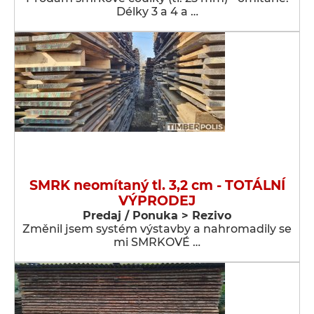
Délky 3 a 4 a …
SMRK neomítaný tl. 3,2 cm - TOTÁLNÍ
VÝPRODEJ
Predaj / Ponuka > Rezivo
Změnil jsem systém výstavby a nahromadily se
mi SMRKOVÉ …