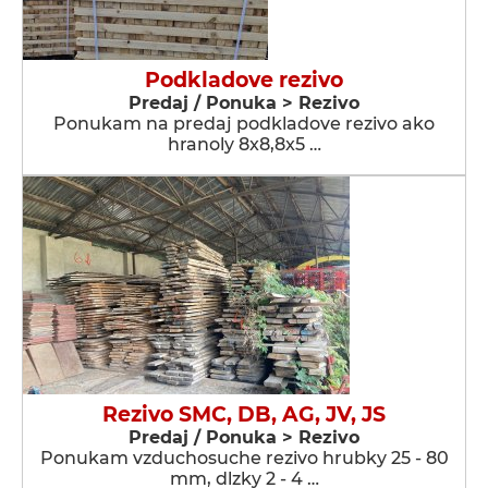
Podkladove rezivo
Predaj / Ponuka > Rezivo
Ponukam na predaj podkladove rezivo ako
hranoly 8x8,8x5 …
Rezivo SMC, DB, AG, JV, JS
Predaj / Ponuka > Rezivo
Ponukam vzduchosuche rezivo hrubky 25 - 80
mm, dlzky 2 - 4 …