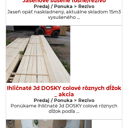
Jaseňové sušené fošne/rezivo
Predaj / Ponuka > Rezivo
Jaseň opäť naskladnený, aktuálne skladom 15m3
vysušeného …
Ihličnaté Jd DOSKY colové rôznych dĺžok
_ akcia
Predaj / Ponuka > Rezivo
Ponúkame ihličnaté Jd DOSKY colové rôznych
dĺžok podľa …