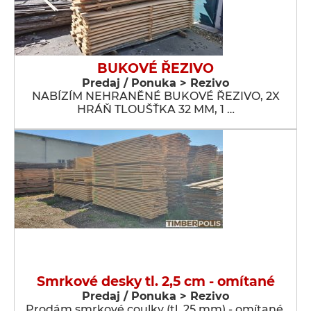
BUKOVÉ ŘEZIVO
Predaj / Ponuka > Rezivo
NABÍZÍM NEHRANĚNÉ BUKOVÉ ŘEZIVO, 2X
HRÁŇ TLOUŠŤKA 32 MM, 1 …
Smrkové desky tl. 2,5 cm - omítané
Predaj / Ponuka > Rezivo
Prodám smrkové coulky (tl. 25 mm) - omítané.