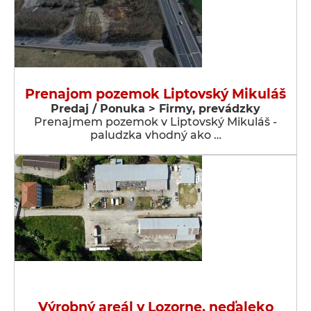
Prenajom pozemok Liptovský Mikuláš
Predaj / Ponuka > Firmy, prevádzky
Prenajmem pozemok v Liptovský Mikuláš -
paludzka vhodný ako …
Výrobný areál v Lozorne, neďaleko