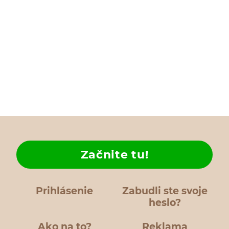
Začnite tu!
Prihlásenie
Zabudli ste svoje
heslo?
Ako na to?
Reklama