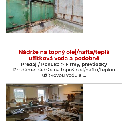
Nádrže na topný olej/nafta/teplá
užitková voda a podobně
Predaj / Ponuka > Firmy, prevádzky
Prodáme nádrže na topný olej/naftu/teplou
užitkovou vodu a …