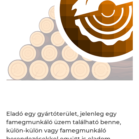
Eladó egy gyártóterület, jelenleg egy
famegmunkáló üzem található benne,
külön-külön vagy famegmunkáló
berendezésekkel együtt is eladom.