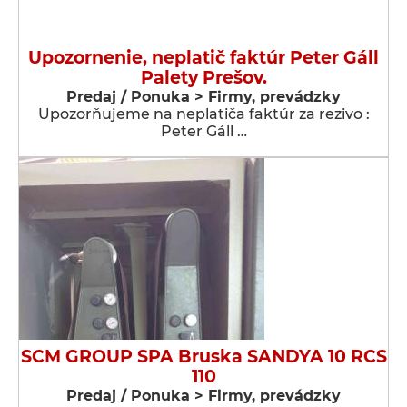
Upozornenie, neplatič faktúr Peter Gáll
Palety Prešov.
Predaj / Ponuka > Firmy, prevádzky
Upozorňujeme na neplatiča faktúr za rezivo :
Peter Gáll …
SCM GROUP SPA Bruska SANDYA 10 RCS
110
Predaj / Ponuka > Firmy, prevádzky