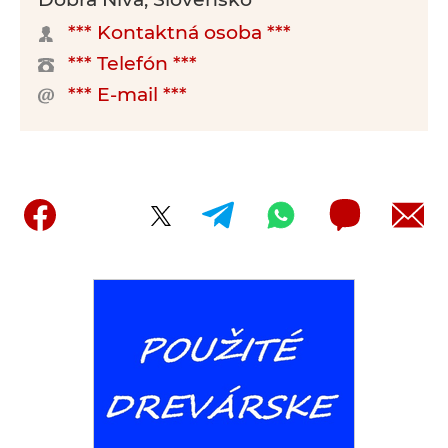
*** Kontaktná osoba ***
*** Telefón ***
*** E-mail ***