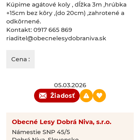
Kúpime agátové koly , dĺžka 3m ,hrúbka
+15cm bez kôry ,(do 20cm) ,zahrotené a
odkôrnené.
Kontakt: 0917 665 869
riaditel@obecnelesydobraniva.sk
Cena :
05.03.2026
Žiadosť
Obecné Lesy Dobrá Niva, s.r.o.
Námestie SNP 45/5
Dobrá Niva, Slovensko