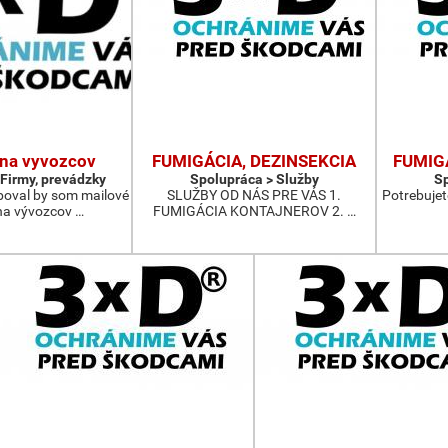
 na vyvozcov
FUMIGÁCIA, DEZINSEKCIA
FUMIGÁ
 Firmy, prevádzky
Spolupráca > Služby
Sp
boval by som mailové
SLUŽBY OD NÁS PRE VÁS 1.
Potrebujet
na vývozcov …
FUMIGÁCIA KONTAJNEROV 2. …