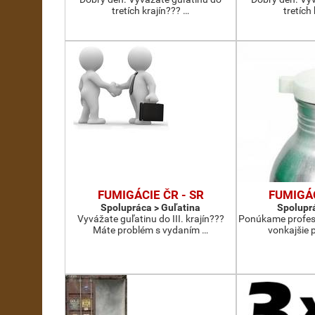
tretích krajín??? …
tretích
FUMIGÁCIE ČR - SR
FUMIGÁC
Spolupráca > Guľatina
Spoluprá
Vyvážate guľatinu do III. krajín???
Ponúkame profesi
Máte problém s vydaním …
vonkajšie 