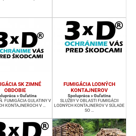
IGÁCIA SK ZIMNÉ
FUMIGÁCIA LODNÝCH
OBDOBIE
KONTAJNEROV
lupráca > Guľatina
Spolupráca > Guľatina
Ň. FUMIGÁCIA GULATINY V
SLUŽBY V OBLASTI FUMIGÁCII
H KONTAJNEROCH V …
LODNÝCH KONTAJNEROV V SÚLADE
SO …