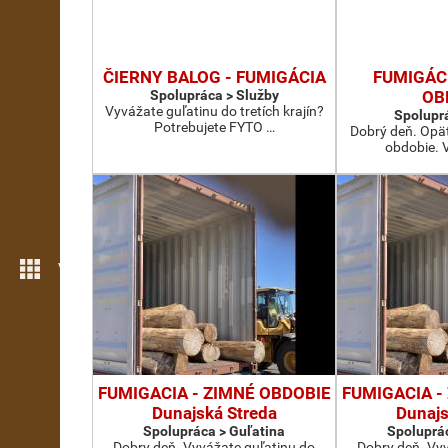
ČIERNY BALOG - FUMIGÁCIA
FUMIGÁC
Spolupráca > Služby
OB
Vyvážate guľatinu do tretích krajín?
Spoluprá
Potrebujete FYTO …
Dobrý deň. Opäť
obdobie. V
Viac možností
FUMIGACIA - ZIMNÉ OBDOBIE
FUMIGACIA -
Dunajská Streda
Dunajs
Spolupráca > Guľatina
Spoluprác
Dobry deň. Vyvážate guľatinu do
Dobry deň. Vy