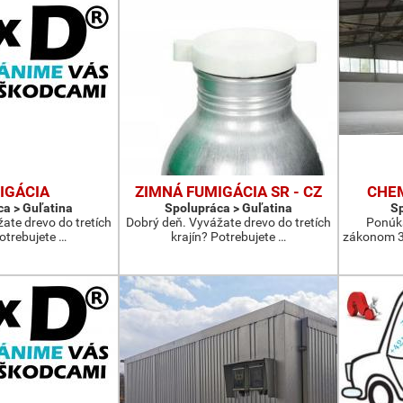
IGÁCIA
ZIMNÁ FUMIGÁCIA SR - CZ
CHEM
a > Guľatina
Spolupráca > Guľatina
Sp
ate drevo do tretích
Dobrý deň. Vyvážate drevo do tretích
Ponúka
Potrebujete …
krajín? Potrebujete …
zákonom 3