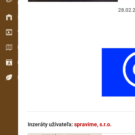
Evidencia dreva v teréne
28.02.
Skladové hospodárstvo
Video showroom
Katalógy / Brožúry
Drevársky slovník
Dreviny
Inzeráty užívateľa:
spravime, s.r.o.