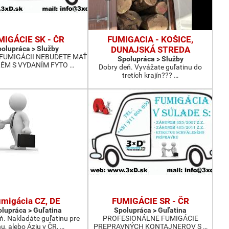
MIGÁCIE SK - ČR
FUMIGACIA - KOŠICE,
olupráca > Služby
DUNAJSKÁ STREDA
FUMIGÁCII NEBUDETE MAŤ
Spolupráca > Služby
ÉM S VYDANÍM FYTO …
Dobry deň. Vyvážate guľatinu do
tretích krajín??? …
migácia CZ, DE
FUMIGÁCIE SR - ČR
lupráca > Guľatina
Spolupráca > Guľatina
ň. Nakladáte guľatinu pre
PROFESIONÁLNE FUMIGÁCIE
u, alebo Áziu v ČR, …
PREPRAVNÝCH KONTAJNEROV S …