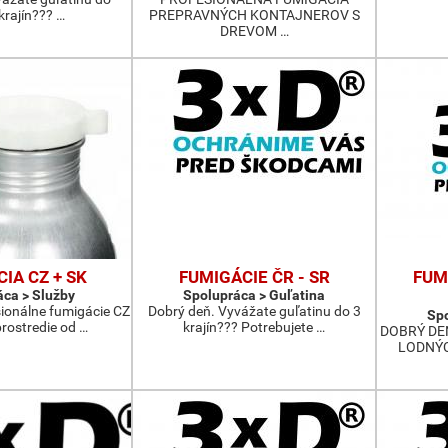
 krajín??? …
PREPRAVNÝCH KONTAJNEROV S
DREVOM …
IA CZ + SK
FUMIGÁCIE ČR - SR
FUM
ca > Služby
Spolupráca > Guľatina
onálne fumigácie CZ
Dobrý deň. Vyvážate guľatinu do 3
Spo
prostredie od …
krajín??? Potrebujete …
DOBRÝ DE
LODNÝC