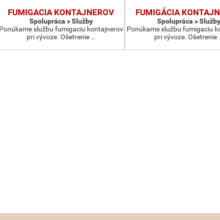
FUMIGACIA KONTAJNEROV
FUMIGÁCIA KONTAJ
Spolupráca > Služby
Spolupráca > Služb
Ponúkame službu fumigaciu kontajnerov
Ponúkame službu fumigaciu k
pri vývoze. Ošetrenie …
pri vývoze. Ošetrenie 