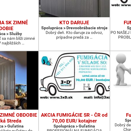
IA SK ZIMNÉ
KTO DARUJE
FU
DOBIE
Spolupráca > Drevoobrábacie stroje
Sp
Dobrý deň. Kto daruje za odvoz,
PO NAŠEJ 
ca > Služby
prípadne predá za …
PROBL
 sa nám blíži zimné
 najbližších …
 ZIMNÉ OBDOBIE
AKCIA FUMIGÁCIE SR - ČR od
Fu
ká Streda
70,00 EUR/ kotajner
Spo
Dobrý de
a > Guľatina
Spolupráca > Guľatina
Chin
vážate guľatinu do
PROFESIONÁLNA FUMIGÁCIA