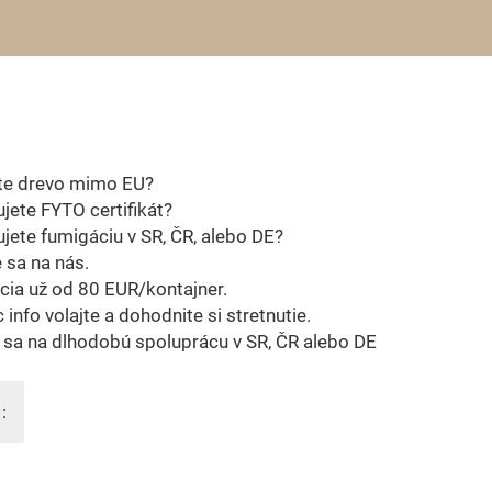
te drevo mimo EU?
jete FYTO certifikát?
jete fumigáciu v SR, ČR, alebo DE?
 sa na nás.
ia už od 80 EUR/kontajner.
c info volajte a dohodnite si stretnutie.
sa na dlhodobú spoluprácu v SR, ČR alebo DE
: