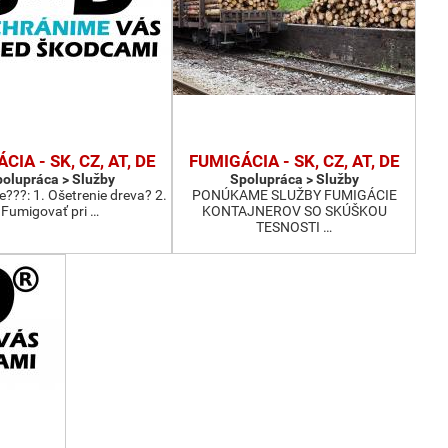
CIA - SK, CZ, AT, DE
FUMIGÁCIA - SK, CZ, AT, DE
olupráca > Služby
Spolupráca > Služby
e???: 1. Ošetrenie dreva? 2.
PONÚKAME SLUŽBY FUMIGÁCIE
Fumigovať pri …
KONTAJNEROV SO SKÚŠKOU
TESNOSTI …