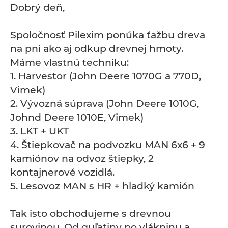
Dobrý deň,
Spoločnosť Pilexim ponúka ťažbu dreva
na pni ako aj odkup drevnej hmoty.
Máme vlastnú techniku:
1. Harvestor (John Deere 1070G a 770D,
Vimek)
2. Vývozná súprava (John Deere 1010G,
Johnd Deere 1010E, Vimek)
3. LKT + UKT
4. Štiepkovač na podvozku MAN 6x6 + 9
kamiónov na odvoz štiepky, 2
kontajnerové vozidlá.
5. Lesovoz MAN s HR + hladký kamión
Tak isto obchodujeme s drevnou
surovinou. Od guľatiny po vlákninu a