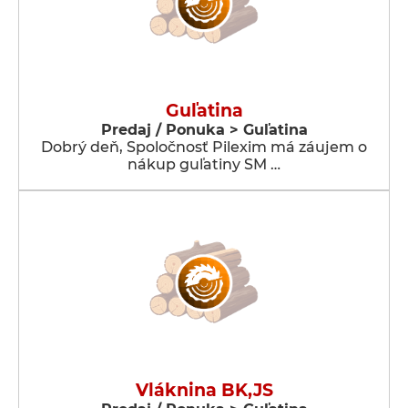
Guľatina
Predaj / Ponuka > Guľatina
Dobrý deň, Spoločnosť Pilexim má záujem o
nákup guľatiny SM …
Vláknina BK,JS