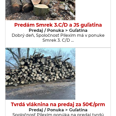
Predám Smrek 3.C/D a JS guľatina
Predaj / Ponuka > Guľatina
Dobrý deň, Spoločnosť Pilexim má v ponuke
Smrek 3. C/D …
Tvrdá vláknina na predaj za 50€/prm
Predaj / Ponuka > Guľatina
Spoločnosť Pilexim ponúka na predaj tvrdú