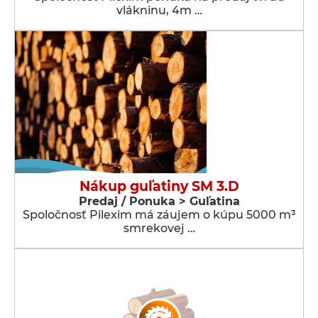
vlákninu, 4m …
Nákup guľatiny SM 3.D
Predaj / Ponuka > Guľatina
Spoločnosť Pilexim má záujem o kúpu 5000 m³
smrekovej …