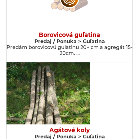
Borovicová guľatina
Predaj / Ponuka > Guľatina
Predám borovicovú guľatinu 20+ cm a agregát 15-
20cm. …
Agátové koly
Predaj / Ponuka > Guľatina