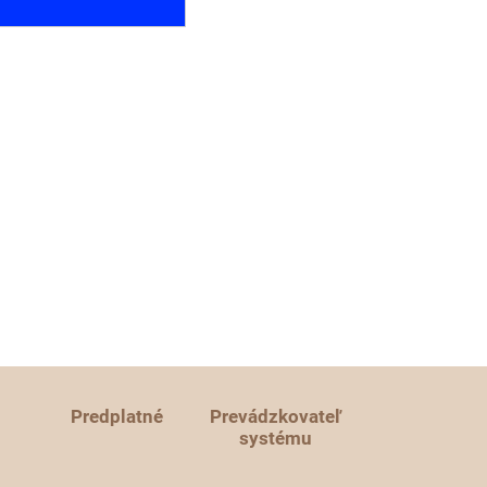
Predplatné
Prevádzkovateľ
systému