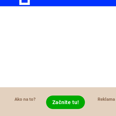
Ako na to?
Reklama
Začnite tu!