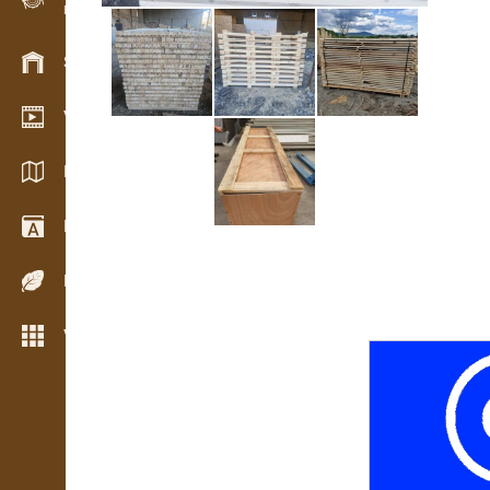
Evidencia dreva v teréne
Skladové hospodárstvo
Video showroom
Katalógy / Brožúry
Drevársky slovník
Dreviny
Viac možností