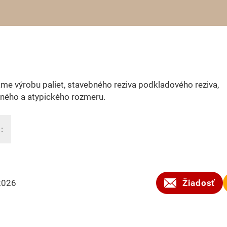
e výrobu paliet, stavebného reziva podkladového reziva,
ného a atypického rozmeru.
:
2026
Žiadosť