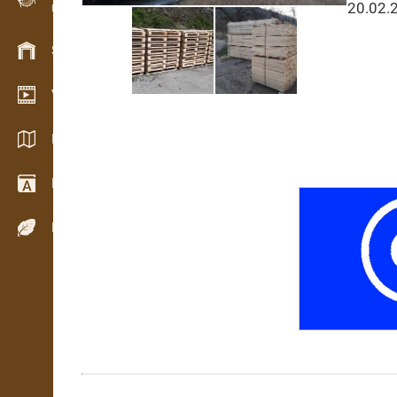
20.02.
Evidencia dreva v teréne
Skladové hospodárstvo
Video showroom
Katalógy / Brožúry
Drevársky slovník
Dreviny