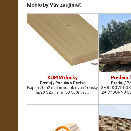
Mohlo by Vás zaujímať
KUPIM dosky
Predám l
Predaj / Ponuka > Rezivo
Predaj / P
Kúpim 70m2 suché nehoblované dosky
SMREKOVÉ FORŠ
hr.28-32mm - š150-300mm, …
ZA VÝBORNÚ CEN