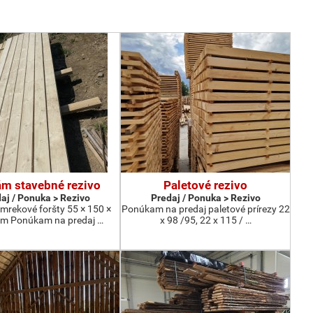
m stavebné rezivo
Paletové rezivo
aj / Ponuka > Rezivo
Predaj / Ponuka > Rezivo
mrekové foršty 55 × 150 ×
Ponúkam na predaj paletové prírezy 22
m Ponúkam na predaj …
x 98 /95, 22 x 115 / …