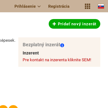
Prihlásenie
Registrácia
Pridať nový inzerát
uképesek.
Bezplatný inzerát
Inzerent
Pre kontakt na inzerenta kliknite SEM!