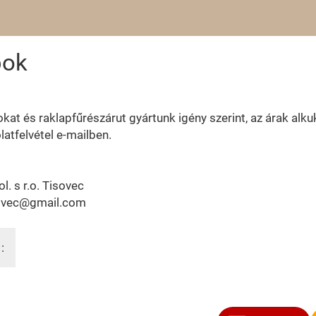
pok
kat és raklapfűrészárut gyártunk igény szerint, az árak alk
atfelvétel e-mailben.
l. s r.o. Tisovec
sovec@gmail.com
: