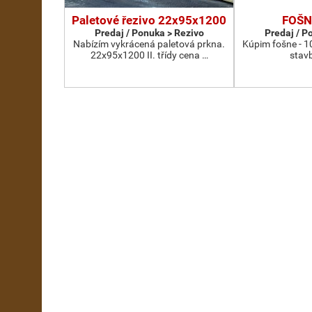
Paletové řezivo 22x95x1200
FOŠN
Predaj / Ponuka > Rezivo
Predaj / P
Nabízím vykrácená paletová prkna.
Kúpim fošne - 1
22x95x1200 II. třídy cena …
stav