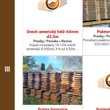
Orech americký h60-65mm
Paleto
d3,5m
Predaj / P
Ponúkam paletov
Predaj / Ponuka > Rezivo
22x143x12
Kúpim vysušený 10-12% orech
americký d-350cm, h-6 až 6,5cm, …
Viac možností
Fošny borovice
Sušené