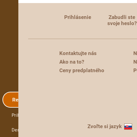
Prihlásenie
Zabudli ste
svoje heslo?
Kontaktujte nás
N
Ako na to?
N
Ceny predplatného
P
Registrácia
Prihlásenie
Zvoľte si jazyk
Demo