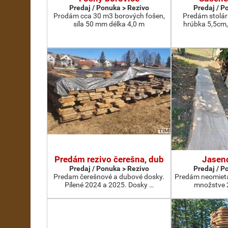
Predaj / Ponuka > Rezivo
Predaj / P
Prodám cca 30 m3 borových fošen,
Predám stolár
síla 50 mm délka 4,0 m
hrúbka 5,5cm,
Predám rezivo čerešna, dub
Jasen
Predaj / Ponuka > Rezivo
Predaj / P
Predam čerešnové a dubové dosky.
Predám neomieta
Pílené 2024 a 2025. Dosky …
množstve 2