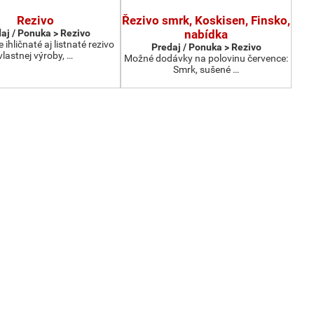
Rezivo
Řezivo smrk, Koskisen, Finsko,
aj / Ponuka > Rezivo
nabídka
hličnaté aj listnaté rezivo
Predaj / Ponuka > Rezivo
vlastnej výroby, …
Možné dodávky na polovinu července:
Smrk, sušené …