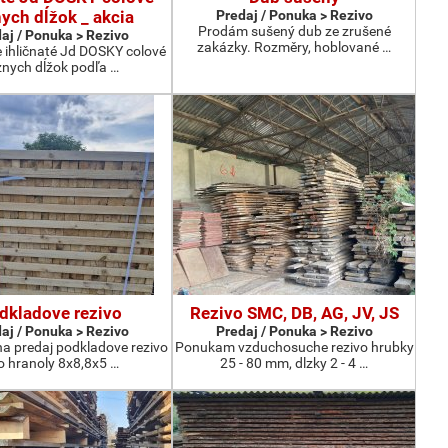
ych dĺžok _ akcia
Predaj / Ponuka > Rezivo
Prodám sušený dub ze zrušené
aj / Ponuka > Rezivo
zakázky. Rozměry, hoblované …
ihličnaté Jd DOSKY colové
znych dĺžok podľa …
dkladove rezivo
Rezivo SMC, DB, AG, JV, JS
aj / Ponuka > Rezivo
Predaj / Ponuka > Rezivo
 predaj podkladove rezivo
Ponukam vzduchosuche rezivo hrubky
o hranoly 8x8,8x5 …
25 - 80 mm, dlzky 2 - 4 …