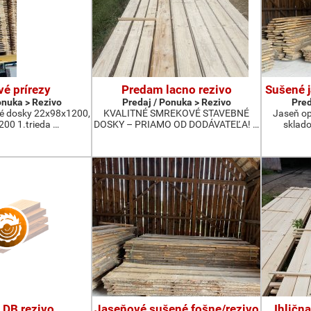
vé prírezy
Predam lacno rezivo
Sušené 
onuka > Rezivo
Predaj / Ponuka > Rezivo
Pred
é dosky 22x98x1200,
KVALITNÉ SMREKOVÉ STAVEBNÉ
Jaseň op
00 1.trieda …
DOSKY – PRIAMO OD DODÁVATEĽA! …
sklad
 DB rezivo
Jaseňové sušené fošne/rezivo
Ihličn