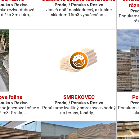
onuka > Rezivo
Predaj / Ponuka > Rezivo
rôzn
ske rezivo-dubové
Jaseň opäť naskladnený, aktuálne
Pred
 dĺžka 3m a 4m, …
skladom 15m3 vysušeného …
Ponúkame 
rô
ove fošne
SMREKOVEC
Po
onuka > Rezivo
Predaj / Ponuka > Rezivo
Pred
ne jasenove fošne v
Ponúkame kvalitný smrekovec vhodný
Ponukam na
 m3. Predaj …
na terasy, fasády, …
ak