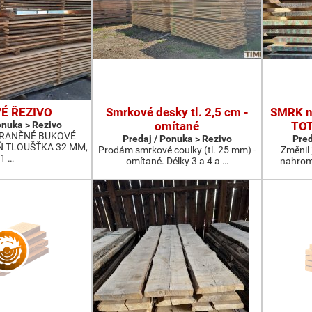
É ŘEZIVO
Smrkové desky tl. 2,5 cm -
SMRK ne
onuka > Rezivo
omítané
TOT
HRANĚNÉ BUKOVÉ
Predaj / Ponuka > Rezivo
Pred
Ň TLOUŠŤKA 32 MM,
Prodám smrkové coulky (tl. 25 mm) -
Změnil
1 …
omítané. Délky 3 a 4 a …
nahrom