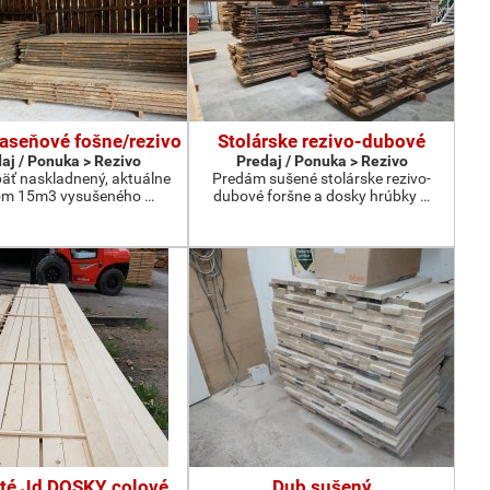
jaseňové fošne/rezivo
Stolárske rezivo-dubové
aj / Ponuka > Rezivo
Predaj / Ponuka > Rezivo
äť naskladnený, aktuálne
Predám sušené stolárske rezivo-
om 15m3 vysušeného …
dubové foršne a dosky hrúbky …
até Jd DOSKY colové
Dub sušený