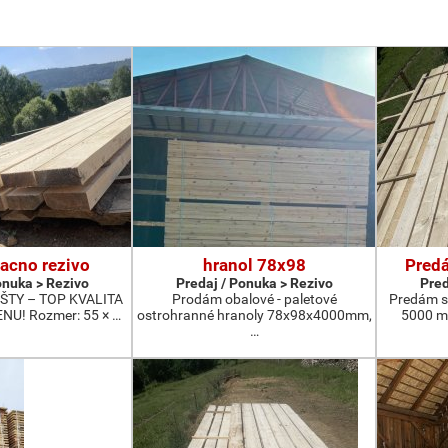
acno rezivo
hranol 78x98
Predá
onuka > Rezivo
Predaj / Ponuka > Rezivo
Pred
TY – TOP KVALITA
Prodám obalové - paletové
Predám s
U! Rozmer: 55 × …
ostrohranné hranoly 78x98x4000mm,
5000 m
…