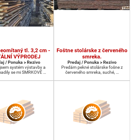
omítaný tl. 3,2 cm -
Foštne stolárske z červeného
ÁLNÍ VÝPRODEJ
smreka.
aj / Ponuka > Rezivo
Predaj / Ponuka > Rezivo
 jsem systém výstavby a
Predám pekné stolárske fošne z
adily se mi SMRKOVÉ …
červeného smreka, suché, …