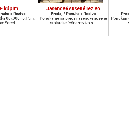
E kúpim
Jaseňové sušené rezivo
onuka > Rezivo
Predaj / Ponuka > Rezivo
Pred
0ks 80x300 - 6,15m;
Ponúkame na predaj jaseňové sušené
Ponúkame i
ba: Sereď
stolárske fošne/rezivo o …