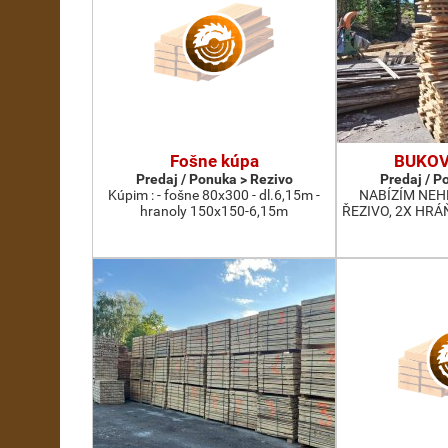
Fošne kúpa
BUKOV
Predaj / Ponuka > Rezivo
Predaj / P
Kúpim : - fošne 80x300 - dl.6,15m -
NABÍZÍM NE
hranoly 150x150-6,15m
ŘEZIVO, 2X HRÁ