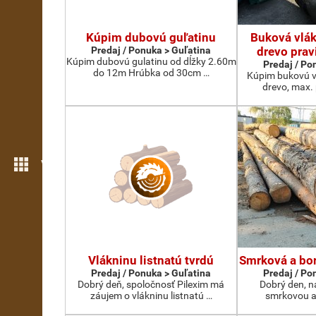
Kúpim dubovú guľatinu
Buková vlák
Predaj / Ponuka > Guľatina
drevo prav
Kúpim dubovú gulatinu od dĺžky 2.60m
Predaj / Po
do 12m Hrúbka od 30cm …
Kúpim bukovú v
drevo, max.
Viac možností
Vlákninu listnatú tvrdú
Smrková a bor
Predaj / Ponuka > Guľatina
Predaj / Po
Dobrý deň, spoločnosť Pilexim má
Dobrý den, n
záujem o vlákninu listnatú …
smrkovou a