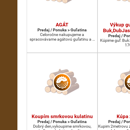
AGÁT
Výkup gu
Predaj / Ponuka > Guľatina
Buk,DubJas
Celoročne nakupujeme a
Predaj / Po
spracovávame agátovú guľatinu a …
Kúpime guľ: Buk
17
Koupím smrkovou kulatinu
Kúpa 
Predaj / Ponuka > Guľatina
Predaj / Po
Dobrý den,vykoupime smrkovou,
Kupim 2metrovu z