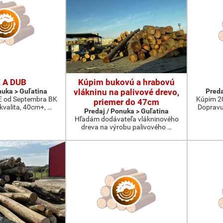
 A DUB
Kúpim bukovú a hrabovú
nuka > Guľatina
vlákninu na palivové drevo,
Preda
od Septembra BK
Kúpim 2
priemer do 47cm
 kvalita, 40cm+, …
Dopravu
Predaj / Ponuka > Guľatina
Hľadám dodávateľa vlákninového
dreva na výrobu palivového …