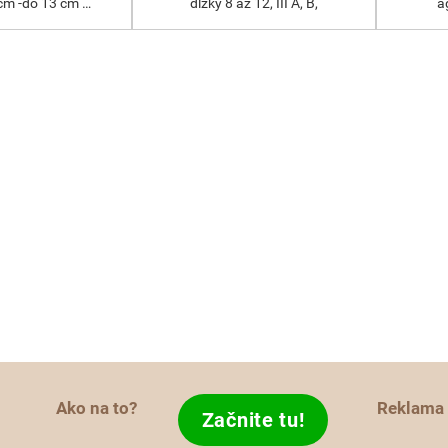
cm -do 13 cm …
dĺžky 8 až 12, III A, B,
a
Ako na to?
Reklama
Začnite tu!