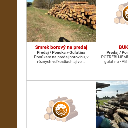
Smrek borový na predaj
BUK
Predaj / Ponuka > Guľatina
Predaj / Po
Ponúkam na predaj borovicu, v
POTREBUJEME 
rôznych veľkostiach aj vo …
gulatinu - AB