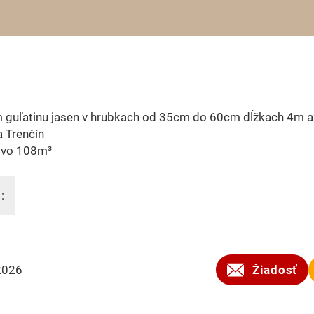
 guľatinu jasen v hrubkach od 35cm do 60cm dĺžkach 4m 
a Trenčín
vo 108m³
:
2026
Žiadosť