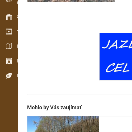
Evidencia dreva v teréne
Skladové hospodárstvo
Video showroom
Katalógy / Brožúry
Drevársky slovník
Dreviny
Mohlo by Vás zaujímať