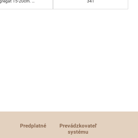
gregát 15-20cm. …
341
Predplatné
Prevádzkovateľ
systému