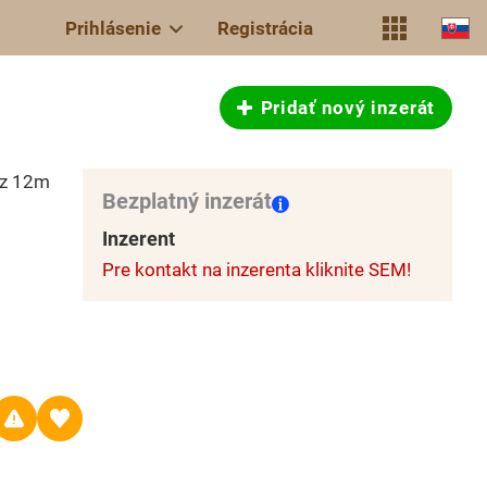
Prihlásenie
Registrácia
Pridať nový inzerát
az 12m
Bezplatný inzerát
Inzerent
Pre kontakt na inzerenta kliknite SEM!