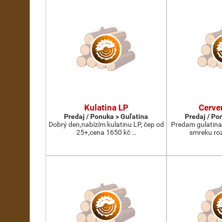
Kulatina LP
Cerve
Predaj / Ponuka > Guľatina
Predaj / Po
Dobrý den,nabízím kulatinu LP, čep od
Predam gulatina
25+,cena 1650 kč …
smreku roz