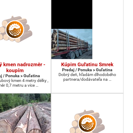
ý kmen nadrozměr -
Kúpim Guľatinu Smrek
koupím
Predaj / Ponuka > Guľatina
Dobrý deň, hľadám dlhodobého
j / Ponuka > Guľatina
partnera/dodávateľa na …
bový kmen 4 metry délky ,
ěr 0,7 metru a více …