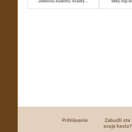
Jedlovou kulatinu -kvalita …
deky cop 8
Prihlásenie
Zabudli ste
svoje heslo?