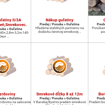
ľatiny II/3A
Nákup guľatiny
eň,Smrekovec.
Predaj / Ponuka > Guľatina
Preda
Hľadáme stabilných partnerov na
Ponúkam 
nuka > Guľatina
dodávku čerstvej smrekovej …
po
:40+,2,8m-3,2m:140-
0eur …
zrdoviny
Smrekové dĺžky 8 až 12m
Bor
nuka > Guľatina
Predaj / Ponuka > Guľatina
Preda
rdovinu na salovanie
V Banskej Bystrici predám smrekové
Predám bor