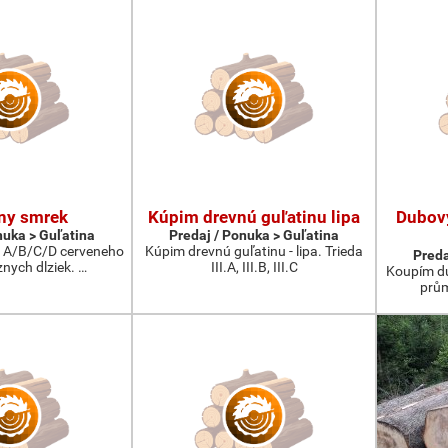
ny smrek
Kúpim drevnú guľatinu lipa
Dubov
nuka > Guľatina
Predaj / Ponuka > Guľatina
 A/B/C/D cerveneho
Kúpim drevnú guľatinu - lipa. Trieda
Preda
nych dlziek. …
III.A, III.B, III.C
Koupím du
prům