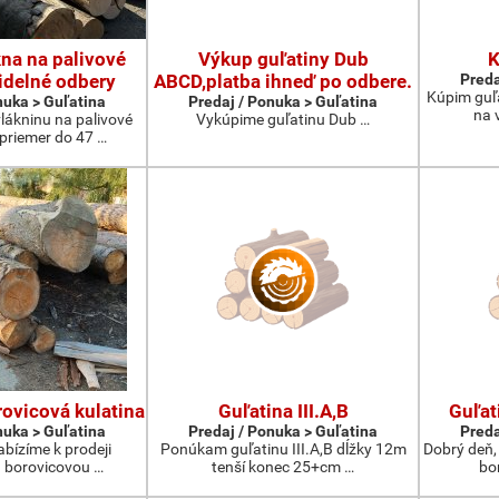
na na palivové
Výkup guľatiny Dub
K
idelné odbery
ABCD,platba ihneď po odbere.
Preda
Kúpim guľ
nuka > Guľatina
Predaj / Ponuka > Guľatina
na 
lákninu na palivové
Vykúpime guľatinu Dub …
 priemer do 47 …
ovicová kulatina
Guľatina III.A,B
Guľat
nuka > Guľatina
Predaj / Ponuka > Guľatina
Preda
abízíme k prodeji
Ponúkam guľatinu III.A,B dĺžky 12m
Dobrý deň,
 borovicovou …
tenší konec 25+cm …
bo