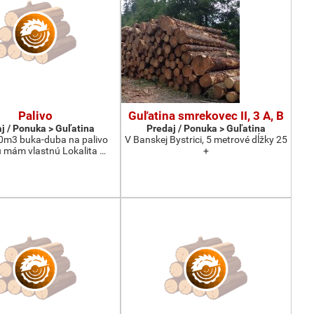
Palivo
Guľatina smrekovec II, 3 A, B
j / Ponuka > Guľatina
Predaj / Ponuka > Guľatina
0m3 buka-duba na palivo
V Banskej Bystrici, 5 metrové dĺžky 25
 mám vlastnú Lokalita …
+