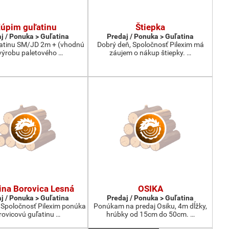
úpim guľatinu
Štiepka
j / Ponuka > Guľatina
Predaj / Ponuka > Guľatina
atinu SM/JD 2m + (vhodnú
Dobrý deň, Spoločnosť Pilexim má
výrobu paletového …
záujem o nákup štiepky. …
ina Borovica Lesná
OSIKA
j / Ponuka > Guľatina
Predaj / Ponuka > Guľatina
 Spoločnosť Pilexim ponúka
Ponúkam na predaj Osiku, 4m dĺžky,
rovicovú guľatinu …
hrúbky od 15cm do 50cm. …