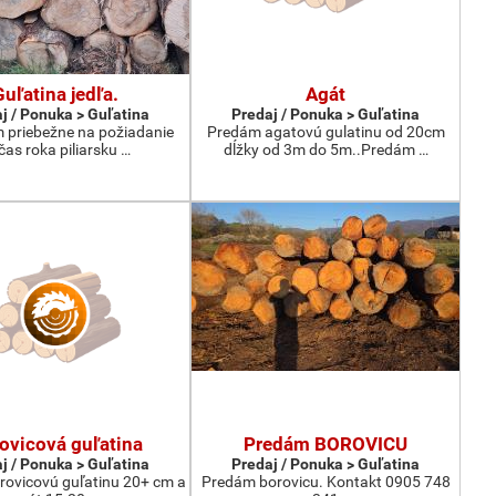
Guľatina jedľa.
Agát
j / Ponuka > Guľatina
Predaj / Ponuka > Guľatina
priebežne na požiadanie
Predám agatovú gulatinu od 20cm
čas roka piliarsku …
dĺžky od 3m do 5m..Predám …
ovicová guľatina
Predám BOROVICU
j / Ponuka > Guľatina
Predaj / Ponuka > Guľatina
ovicovú guľatinu 20+ cm a
Predám borovicu. Kontakt 0905 748