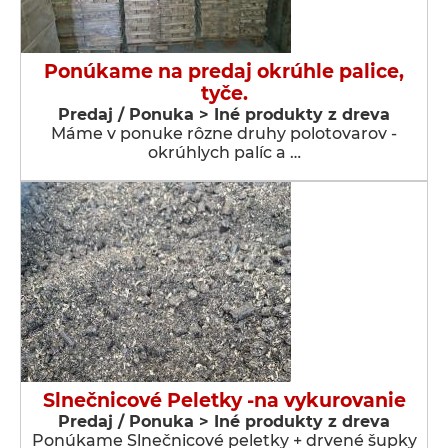
Ponúkame na predaj okrúhle palice,
tyče.
Predaj / Ponuka > Iné produkty z dreva
Máme v ponuke rôzne druhy polotovarov -
okrúhlych palíc a …
Slnečnicové Peletky -na vykurovanie
Predaj / Ponuka > Iné produkty z dreva
Ponúkame Slnečnicové peletky + drvené šupky