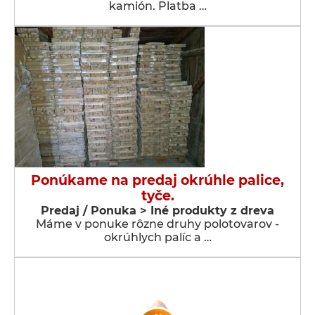
kamión. Platba …
Ponúkame na predaj okrúhle palice,
tyče.
Predaj / Ponuka > Iné produkty z dreva
Máme v ponuke rôzne druhy polotovarov -
okrúhlych palíc a …