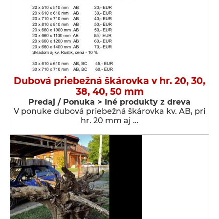
Dubová priebežná škárovka v hr. 20, 30,
38, 40, 50 mm
Predaj / Ponuka > Iné produkty z dreva
V ponuke dubová priebežná škárovka kv. AB, pri
hr. 20 mm aj …