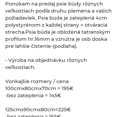
Ponúkam na predaj psie búdy rôznych
veľkostiach podľa druhu plemena a vašich
požiadaviek. Psia búda je zateplená 4cm
polystyrénom z každej strany + otváracia
strecha.Psia búda je obložená tatranským
profilom hr.16mm a vznútra je osb doska
pre lahšie čistenie-(podlaha).
- Výroba na objednávku rôznych
veľkostiach.
Vonkajšie rozmery / cena
100cmx80cmx70cm = 195€
-bez zateplenia = 145€
125cmx90cmx80cm=225€
-bez zateplenia = 165€