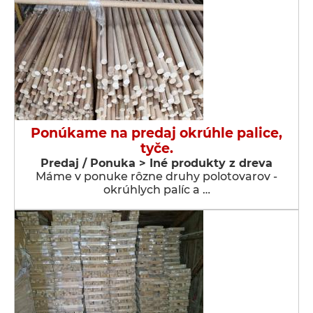
Ponúkame na predaj okrúhle palice,
tyče.
Predaj / Ponuka > Iné produkty z dreva
Máme v ponuke rôzne druhy polotovarov -
okrúhlych palíc a …