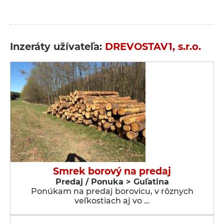
Inzeráty užívateľa:
DREVOSTAV1, s.r.o.
Smrek borový na predaj
Predaj / Ponuka > Guľatina
Ponúkam na predaj borovicu, v rôznych
veľkostiach aj vo …