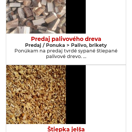
Predaj palivového dreva
Predaj / Ponuka > Palivo, brikety
Ponúkam na predaj tvrdé sypané štiepané
palivové drevo. …
Štiepka jelša