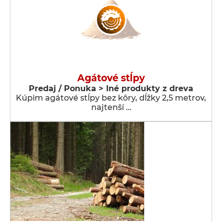
Agátové stĺpy
Predaj / Ponuka > Iné produkty z dreva
Kúpim agátové stĺpy bez kôry, dĺžky 2,5 metrov,
najtenší …