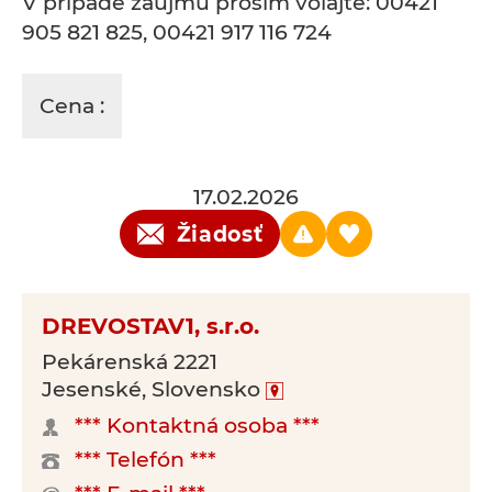
V prípade záujmu prosím volajte: 00421
905 821 825, 00421 917 116 724
Cena :
17.02.2026
Žiadosť
DREVOSTAV1, s.r.o.
Pekárenská 2221
Jesenské, Slovensko
*** Kontaktná osoba ***
*** Telefón ***