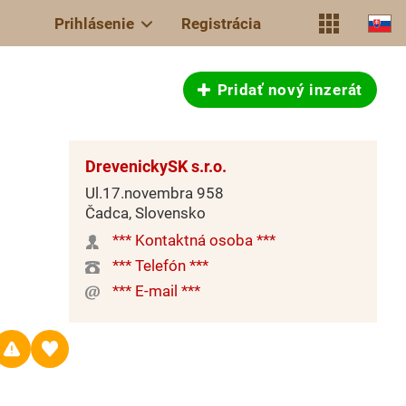
Prihlásenie
Registrácia
Pridať nový inzerát
DrevenickySK s.r.o.
Ul.17.novembra 958
Čadca, Slovensko
*** Kontaktná osoba ***
*** Telefón ***
*** E-mail ***