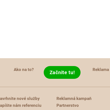
Ako na to?
Reklama
Začnite tu!
avrhnite nové služby
Reklamná kampaň
apíšte nám referenciu
Partnerstvo