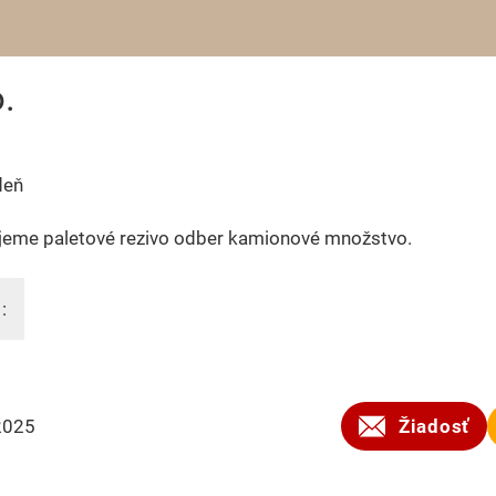
.
deň
jeme paletové rezivo odber kamionové množstvo.
:
2025
Žiadosť