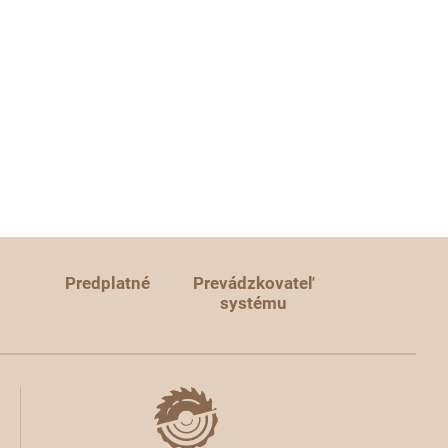
Predplatné
Prevádzkovateľ
systému