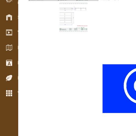
Evidencia dreva v teréne
Skladové hospodárstvo
Video showroom
Katalógy / Brožúry
Drevársky slovník
Dreviny
Viac možností