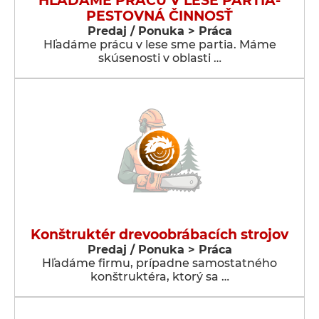
HLADAME PRÁCU V LESE PARTIA-
PESTOVNÁ ČINNOSŤ
Predaj / Ponuka > Práca
Hľadáme prácu v lese sme partia. Máme
skúsenosti v oblasti …
Konštruktér drevoobrábacích strojov
Predaj / Ponuka > Práca
Hľadáme firmu, prípadne samostatného
konštruktéra, ktorý sa …