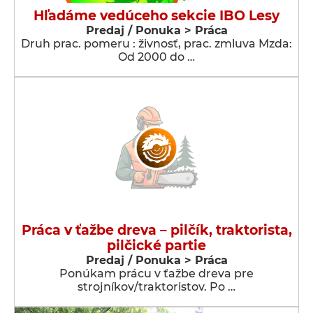
Hľadáme vedúceho sekcie IBO Lesy
Predaj / Ponuka > Práca
Druh prac. pomeru : živnosť, prac. zmluva Mzda:
Od 2000 do …
Práca v ťažbe dreva – pilčík, traktorista,
pilčické partie
Predaj / Ponuka > Práca
Ponúkam prácu v ťažbe dreva pre
strojníkov/traktoristov. Po …