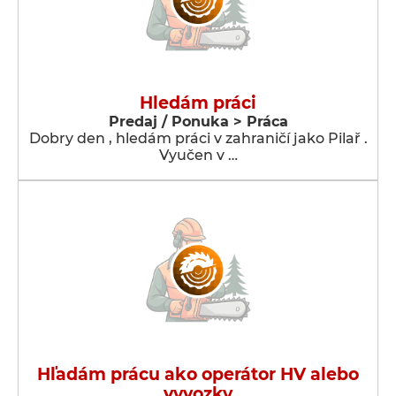
Hledám práci
Predaj / Ponuka > Práca
Dobry den , hledám práci v zahraničí jako Pilař .
Vyučen v …
Hľadám prácu ako operátor HV alebo
vyvozky