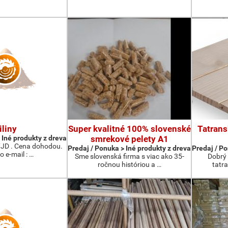
iliny
Super kvalitné 100% slovenské
Tatrans
 Iné produkty z dreva
smrekové pelety A1
/JD . Cena dohodou.
Predaj / Ponuka > Iné produkty z dreva
Predaj / Po
o e-mail : …
Sme slovenská firma s viac ako 35-
Dobrý 
ročnou históriou a …
tatra