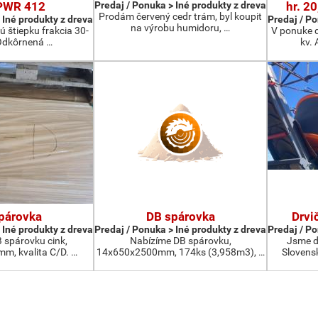
PWR 412
Predaj / Ponuka > Iné produkty z dreva
hr. 2
Prodám červený cedr trám, byl koupit
 Iné produkty z dreva
Predaj / Po
na výrobu humidoru, …
 štiepku frakcia 30-
V ponuke 
dkôrnená …
kv. 
párovka
DB spárovka
Drvi
 Iné produkty z dreva
Predaj / Ponuka > Iné produkty z dreva
Predaj / Po
spárovku cink,
Nabízíme DB spárovku,
Jsme di
, kvalita C/D. …
14x650x2500mm, 174ks (3,958m3), …
Slovens