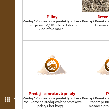
Piliny
Drevn
Predaj / Ponuka > Iné produkty z dreva
Predaj / Ponuka >
Kúpim piliny SM/JD . Cena dohodou.
Drevna š
Viac info e-mail : …
Predaj - smrekové pelety
P
Predaj / Ponuka > Iné produkty z dreva
Predaj / Ponuka >
Viac možností
Ponúkame na predaj kvalitné smrekové
Predám pilinu
pelety ( bez kôry). …
mesačná prod