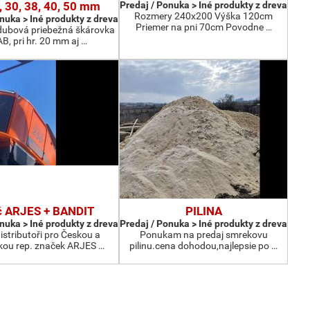
0, 30, 38, 40, 50 mm
Predaj / Ponuka > Iné produkty z dreva
Rozmery 240x200 Výška 120cm
nuka > Iné produkty z dreva
Priemer na pni 70cm Povodne …
dubová priebežná škárovka
AB, pri hr. 20 mm aj …
č ARJES + BANDIT
PILINA
nuka > Iné produkty z dreva
Predaj / Ponuka > Iné produkty z dreva
stributoři pro Českou a
Ponukam na predaj smrekovu
kou rep. značek ARJES …
pilinu.cena dohodou,najlepsie po …