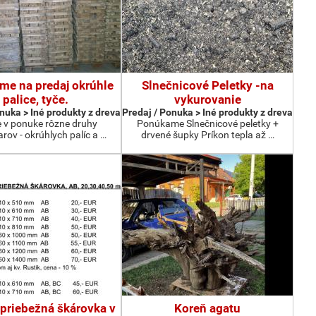
e na predaj okrúhle
Slnečnicové Peletky -na
palice, tyče.
vykurovanie
nuka > Iné produkty z dreva
Predaj / Ponuka > Iné produkty z dreva
v ponuke rôzne druhy
Ponúkame Slnečnicové peletky +
rov - okrúhlych palíc a …
drvené šupky Príkon tepla až …
priebežná škárovka v
Koreň agatu