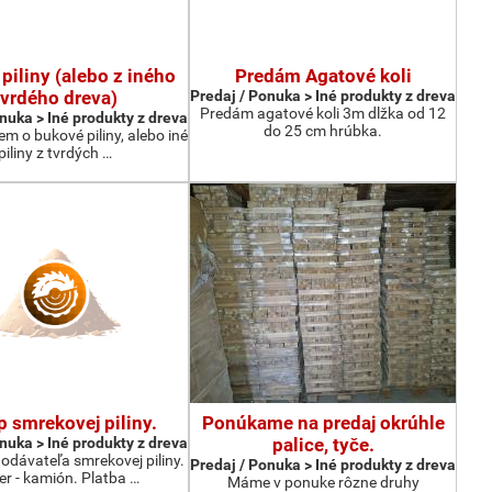
piliny (alebo z iného
Predám Agatové koli
tvrdého dreva)
Predaj / Ponuka > Iné produkty z dreva
Predám agatové koli 3m dlžka od 12
nuka > Iné produkty z dreva
do 25 cm hrúbka.
 o bukové piliny, alebo iné
piliny z tvrdých …
 smrekovej piliny.
Ponúkame na predaj okrúhle
nuka > Iné produkty z dreva
palice, tyče.
dávateľa smrekovej piliny.
Predaj / Ponuka > Iné produkty z dreva
r - kamión. Platba …
Máme v ponuke rôzne druhy