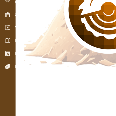
Evidencia dreva v teréne
Skladové hospodárstvo
Video showroom
Katalógy / Brožúry
Drevársky slovník
Dreviny