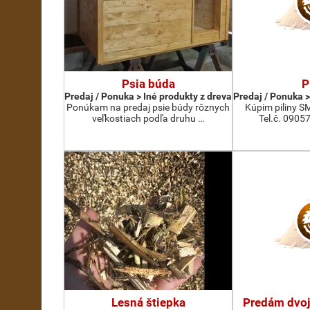
Psia búda
P
Predaj / Ponuka > Iné produkty z dreva
Predaj / Ponuka >
Ponúkam na predaj psie búdy rôznych
Kúpim piliny S
veľkostiach podľa druhu …
Tel.č. 0905
Lesná štiepka
Predám dvoj