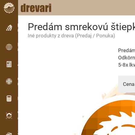
Predám smrekovú štiep
Inzercia
Riadková inzercia
Iné produkty z dreva
(Predaj / Ponuka)
Inzercia
Predám
Medzinárodná inzercia
Odkôrn
Aktuality / Články
5-8x lk
OPTI-TIMB
Cena 
Porezové schémy
Drevárske kalkulačky
WoodProfi
08.08.
Objem dreva s AI
Záznamník