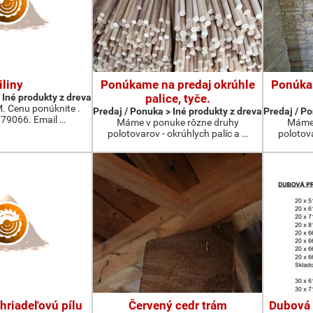
iliny
Ponúkame na predaj okrúhle
Ponúkam
 Iné produkty z dreva
palice, tyče.
M. Cenu ponúknite .
Predaj / Ponuka > Iné produkty z dreva
Predaj / Po
779066. Email …
Máme v ponuke rôzne druhy
Máme 
polotovarov - okrúhlych palíc a …
polotova
hriadeľovú pílu
Červený cedr trám
Dubová 