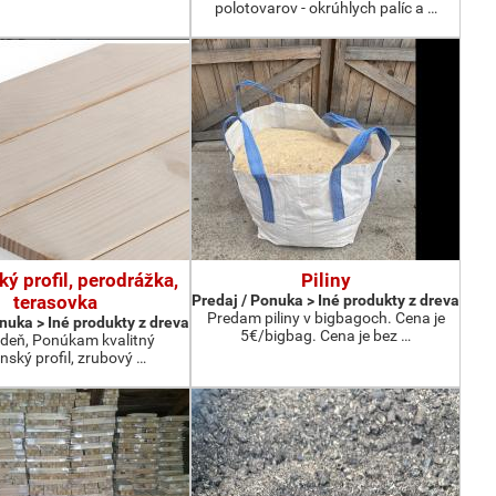
polotovarov - okrúhlych palíc a …
ký profil, perodrážka,
Piliny
terasovka
Predaj / Ponuka > Iné produkty z dreva
Predam piliny v bigbagoch. Cena je
nuka > Iné produkty z dreva
5€/bigbag. Cena je bez …
deň, Ponúkam kvalitný
nský profil, zrubový …