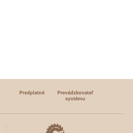
Predplatné
Prevádzkovateľ
systému