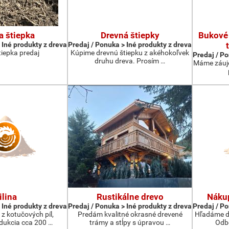
a štiepka
Drevná štiepky
Bukové 
 Iné produkty z dreva
Predaj / Ponuka > Iné produkty z dreva
tiepka predaj
Kúpime drevnú štiepku z akéhokoľvek
Predaj / Po
druhu dreva. Prosím …
Máme záujem
ilina
Rustikálne drevo
Nákup
 Iné produkty z dreva
Predaj / Ponuka > Iné produkty z dreva
Predaj / Po
 z kotučových píl,
Predám kvalitné okrasné drevené
Hľadáme do
ukcia cca 200 …
trámy a stĺpy s úpravou …
Odbe