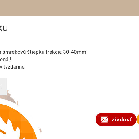
ku
 smrekovú štiepku frakcia 30-40mm
ená!!
w týždenne
:
2025
Žiadosť