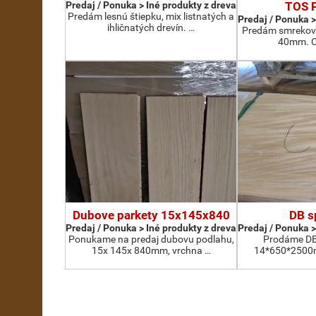
Predaj / Ponuka > Iné produkty z dreva
TOS 
Predám lesnú štiepku, mix listnatých a
Predaj / Ponuka >
ihličnatých drevín. …
Predám smrekovú
40mm. O
Dubove parkety 15x145x840
DB s
Predaj / Ponuka > Iné produkty z dreva
Predaj / Ponuka >
Ponukame na predaj dubovu podlahu,
Prodáme DB 
15x 145x 840mm, vrchna …
14*650*2500mm