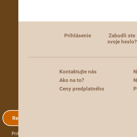
Prihlásenie
Zabudli ste
svoje heslo?
Kontaktujte nás
N
Ako na to?
N
Ceny predplatného
P
Registrácia
Prihlásenie