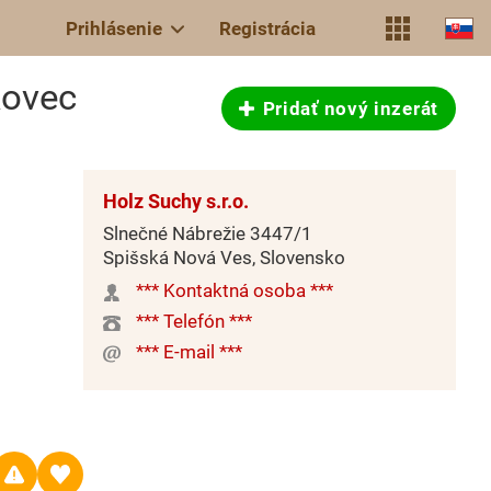
Prihlásenie
Registrácia
kovec
Pridať nový inzerát
Holz Suchy s.r.o.
Slnečné Nábrežie 3447/1
Spišská Nová Ves, Slovensko
*** Kontaktná osoba ***
*** Telefón ***
*** E-mail ***