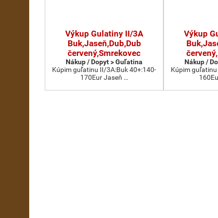
Výkup Gulatiny II/3A
Výkup Gu
Buk,Jaseň,Dub,Dub
Buk,Jas
červený,Smrekovec
červený
Nákup / Dopyt > Guľatina
Nákup / Do
Kúpim guľatinu II/3A:Buk 40+:140-
Kúpim guľatinu
170Eur Jaseň …
160Eu