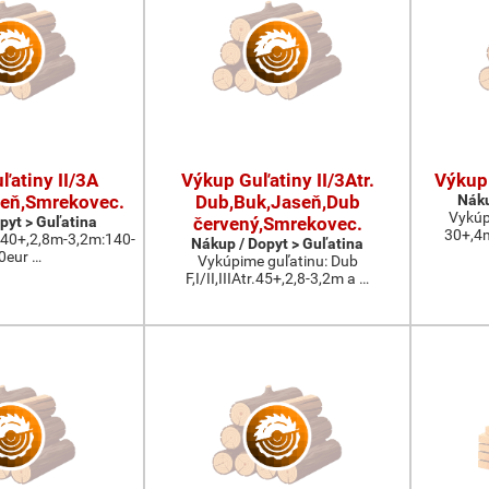
ľatiny II/3A
Výkup Guľatiny II/3Atr.
Výkup
eň,Smrekovec.
Dub,Buk,Jaseň,Dub
Náku
Vykúp
pyt > Guľatina
červený,Smrekovec.
30+,4
:40+,2,8m-3,2m:140-
Nákup / Dopyt > Guľatina
0eur …
Vykúpime guľatinu: Dub
F,I/II,IIIAtr.45+,2,8-3,2m a …