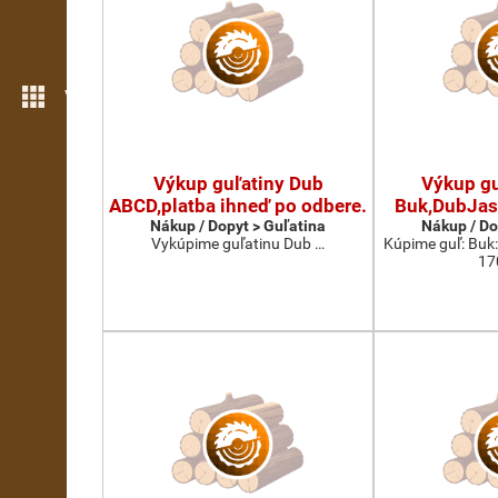
Viac možností
Výkup guľatiny Dub
Výkup gu
ABCD,platba ihneď po odbere.
Buk,DubJas
Nákup / Dopyt > Guľatina
Nákup / Do
Vykúpime guľatinu Dub …
Kúpime guľ: Buk
17