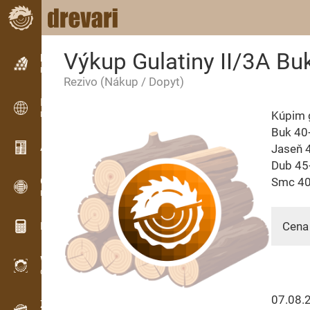
Výkup Gulatiny II/3A B
Inzercia
Riadková inzercia
Rezivo
(Nákup / Dopyt)
Inzercia
Kúpim g
Medzinárodná inzercia
Buk 40
Aktuality / Články
Jaseň 
Dub 45+
OPTI-TIMB
Smc 40
Porezové schémy
Cena 
Drevárske kalkulačky
WoodProfi
Objem dreva s AI
07.08.
Záznamník