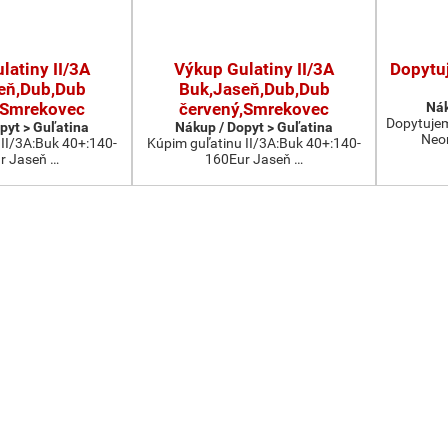
latiny II/3A
Výkup Gulatiny II/3A
Dopytu
eň,Dub,Dub
Buk,Jaseň,Dub,Dub
,Smrekovec
červený,Smrekovec
Nák
Dopytujeme
pyt > Guľatina
Nákup / Dopyt > Guľatina
Neom
 II/3A:Buk 40+:140-
Kúpim guľatinu II/3A:Buk 40+:140-
r Jaseň …
160Eur Jaseň …