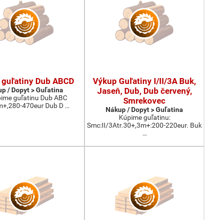
 guľatiny Dub ABCD
Výkup Guľatiny I/II/3A Buk,
p / Dopyt > Guľatina
Jaseň, Dub, Dub červený,
ime guľatinu Dub ABC
Smrekovec
m+,280-470eur Dub D …
Nákup / Dopyt > Guľatina
Kúpime guľatinu:
Smc:II/3Atr.30+,3m+:200-220eur. Buk
…