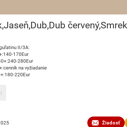
uk,Jaseň,Dub,Dub červený,Smre
uľatinu II/3A:
+:140-170Eur
40+:240-280Eur
:cenník na vyžiadanie
+:180-220Eur
:
2025
Žiadosť