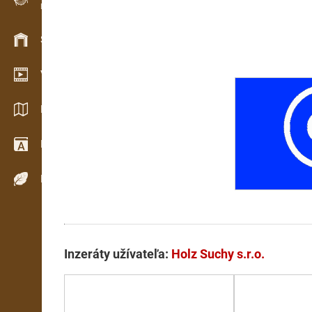
Evidencia dreva v teréne
Skladové hospodárstvo
Video showroom
Katalógy / Brožúry
Drevársky slovník
Dreviny
Inzeráty užívateľa:
Holz Suchy s.r.o.