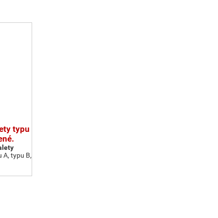
ety typu
ené.
alety
 A, typu B,