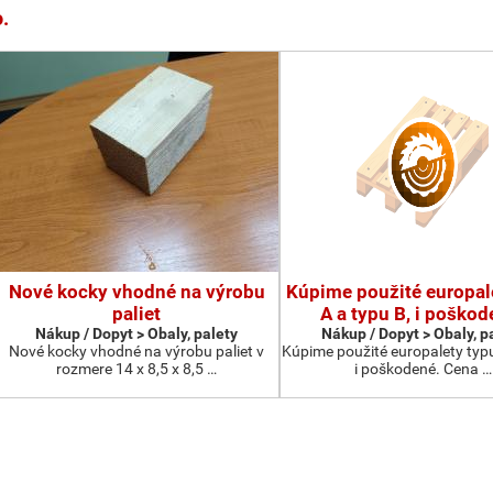
o.
Nové kocky vhodné na výrobu
Kúpime použité europal
paliet
A a typu B, i poškod
Nákup / Dopyt > Obaly, palety
Nákup / Dopyt > Obaly, p
Nové kocky vhodné na výrobu paliet v
Kúpime použité europalety typu
rozmere 14 x 8,5 x 8,5 …
i poškodené. Cena …