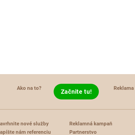
Ako na to?
Reklama
Začnite tu!
avrhnite nové služby
Reklamná kampaň
apíšte nám referenciu
Partnerstvo