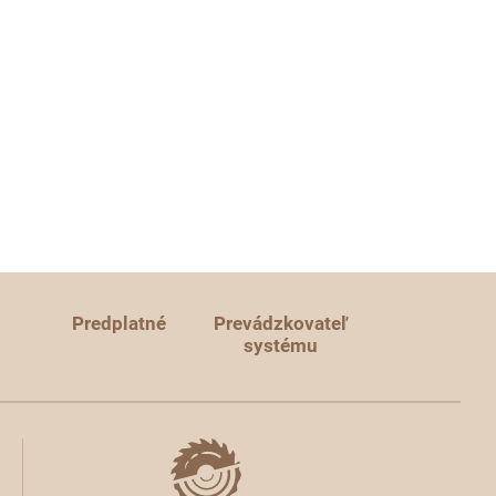
Predplatné
Prevádzkovateľ
systému