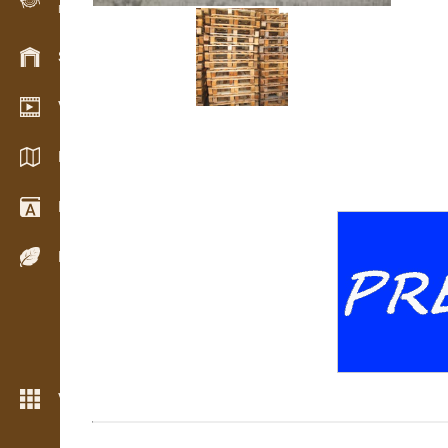
Evidencia dreva v teréne
Skladové hospodárstvo
Video showroom
Katalógy / Brožúry
Drevársky slovník
Dreviny
Viac možností