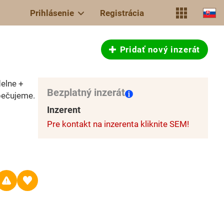
Prihlásenie
Registrácia
Pridať nový inzerát
elne +
Bezplatný inzerát
pečujeme.
Inzerent
Pre kontakt na inzerenta kliknite SEM!