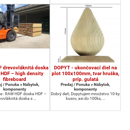
 drevovláknitá doska
DOPYT - ukončovací diel na
 HDF – high density
plot 100x100mm, tvar hruška,
fibreboard
príp. gulatá
j / Ponuka > Nábytok,
Predaj / Ponuka > Nábytok,
komponenty
komponenty
 : RAW HDF doska HDF –
Dobrý deň, Dopytujem množstvo 10-ky
vovláknitá doska s …
kusov, asi do 100ks, …