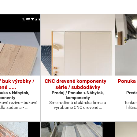
/ buk výrobky /
CNC drevené komponenty –
Ponuka 
né .....
série / subdodávky
nuka > Nábytok,
Predaj / Ponuka > Nábytok,
Preda
ponenty
komponenty
kové rezivo - bukové
Sme rodinná stolárska firma a
Tenkor
dľa zadania - …
vyrábame CNC drevené …
ihličn