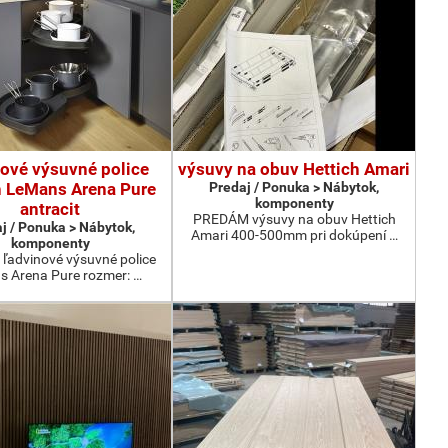
nové výsuvné police
výsuvy na obuv Hettich Amari
h LeMans Arena Pure
Predaj / Ponuka > Nábytok,
komponenty
antracit
PREDÁM výsuvy na obuv Hettich
j / Ponuka > Nábytok,
Amari 400-500mm pri dokúpení …
komponenty
advinové výsuvné police
 Arena Pure rozmer: …