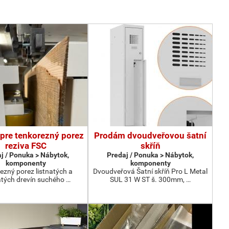
pre tenkorezný porez
Prodám dvoudveřovou šatní
reziva FSC
skříň
j / Ponuka > Nábytok,
Predaj / Ponuka > Nábytok,
komponenty
komponenty
ezný porez listnatých a
Dvoudveřová Šatní skříň Pro L Metal
atých drevín suchého …
SUL 31 W ST š. 300mm, …