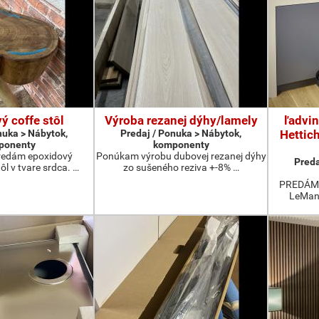
ý coffe stôl
Výroba rezanej dýhy/lamely
ľadvi
nuka > Nábytok,
Predaj / Ponuka > Nábytok,
Hettic
ponenty
komponenty
redám epoxidový
Ponúkam výrobu dubovej rezanej dýhy
Preda
ôl v tvare srdca. …
zo sušeného reziva +-8% …
PREDÁM ľ
LeMans