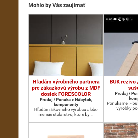
Mohlo by Vás zaujímať
Hľadám výrobného partnera
BUK rezivo 
pre zákazkovú výrobu z MDF
suše
dosiek FORESCOLOR
Predaj / Po
kom
Predaj / Ponuka > Nábytok,
Ponúkame : - bu
komponenty
výrobky po
Hľadám šikovného výrobcu alebo
menšie stolárstvo, ktoré by …