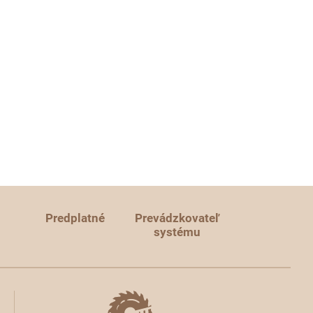
Predplatné
Prevádzkovateľ
systému