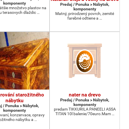
komponenty
Predaj / Ponuka > Nábytok,
tšie množstvo plastov na
komponenty
u terasovych dlaždic …
Matný, prirodzený povrch, zemité
farebné odtiene a …
rování starožitného
nater na drevo
nábytku
Predaj / Ponuka > Nábytok,
komponenty
j / Ponuka > Nábytok,
predam TIKKURILA PANEELI ASSA
komponenty
TITAN 10l balenie/70euro.Mam …
vaní, konzervace, opravy
ožitného nábytku a …