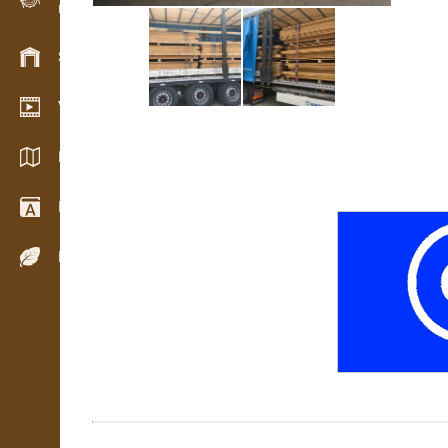
Evidencia dreva v teréne
Skladové hospodárstvo
Video showroom
Katalógy / Brožúry
Drevársky slovník
Dreviny