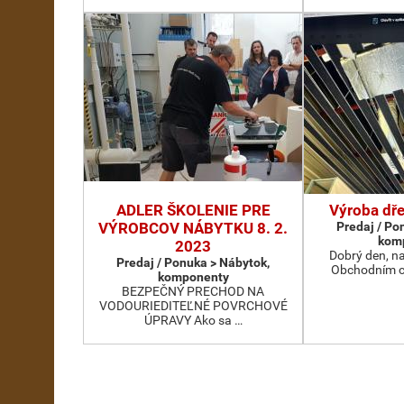
ADLER ŠKOLENIE PRE
Výroba dř
VÝROBCOV NÁBYTKU 8. 2.
Predaj / Po
kom
2023
Dobrý den, n
Predaj / Ponuka > Nábytok,
Obchodním c
komponenty
BEZPEČNÝ PRECHOD NA
VODOURIEDITEĽNÉ POVRCHOVÉ
ÚPRAVY Ako sa …