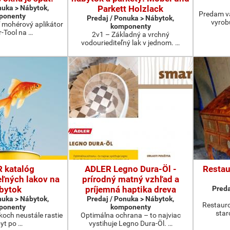
nuka > Nábytok,
Parkett Holzlack
Predam vä
ponenty
Predaj / Ponuka > Nábytok,
vyrob
í mohérový aplikátor
komponenty
r-Tool na …
2v1 – Základný a vrchný
vodouriediteľný lak v jednom. …
 katalóg
ADLER Legno Dura-Öl -
Restau
eľných lakov na
prírodný matný vzhľad a
bytok
príjemná haptika dreva
Preda
nuka > Nábytok,
Predaj / Ponuka > Nábytok,
Restauro
ponenty
komponenty
star
koch neustále rastie
Optimálna ochrana – to najviac
yt po …
vystihuje Legno Dura-Öl. …