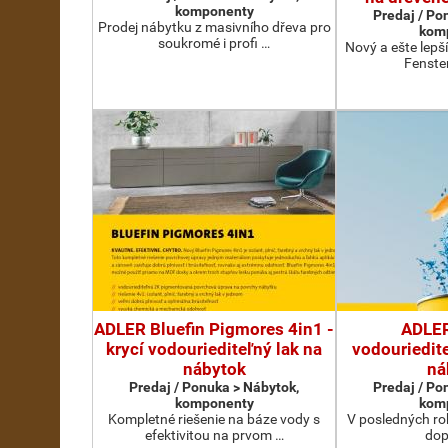
komponenty
Predaj / Po
Prodej nábytku z masivního dřeva pro
kom
soukromé i profi …
Nový a ešte lepš
Fenste
ADLER Bluefin Pigmores 4in1 -
ADLER
krycí vodouriediteľný lak na
vodouriedit
nábytok
ná
Predaj / Ponuka > Nábytok,
Predaj / Po
komponenty
kom
Kompletné riešenie na báze vody s
V posledných ro
efektivitou na prvom …
dop