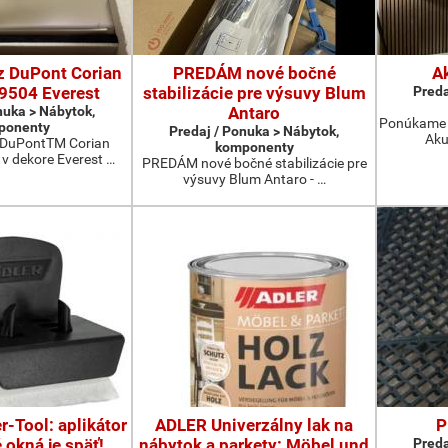
 DuPont Corian
PREDÁM nové bočné
A
 9504 Everest
stabilizácie pre výsuvy Blum
Preda
nuka > Nábytok,
Antaro
Ponúkame n
ponenty
Predaj / Ponuka > Nábytok,
Aku
DuPontTM Corian
komponenty
 v dekore Everest …
PREDÁM nové bočné stabilizácie pre
výsuvy Blum Antaro - …
-Tool: aplikátor
ADLER Univerzálny lak na
P
 okná je späť!
nábytok a parkety: Möbel und
Preda