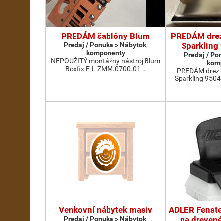
PREDÁM šablóny Blum
PREDÁM drez
Predaj / Ponuka > Nábytok,
Sparkling
komponenty
Predaj / Po
NEPOUŽITÝ montážny nástroj Blum
kom
Boxfix E-L ZMM.0700.01 …
PREDÁM drez 
Sparkling 9504
Venkovní nábytek masiv
ADLER Fenster
Predaj / Ponuka > Nábytok,
na drevené