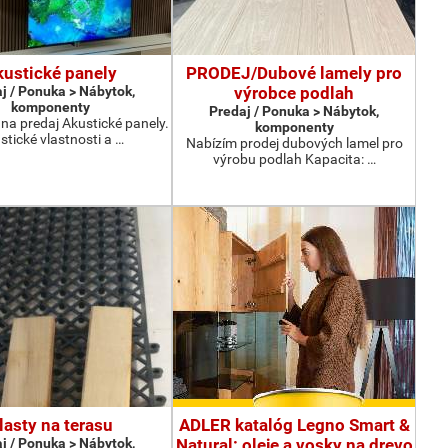
kustické panely
PRODEJ/Dubové lamely pro
j / Ponuka > Nábytok,
výrobce podlah
komponenty
Predaj / Ponuka > Nábytok,
a predaj Akustické panely.
komponenty
stické vlastnosti a …
Nabízím prodej dubových lamel pro
výrobu podlah Kapacita: …
lasty na terasu
ADLER katalóg Legno Smart &
j / Ponuka > Nábytok,
Natural: oleje a vosky na drevo