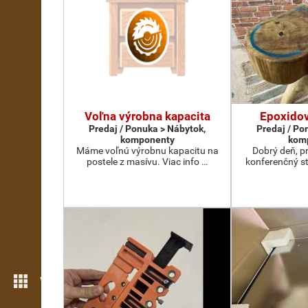
Voľna výrobna kapacita
Epoxidov
Predaj / Ponuka > Nábytok,
Predaj / Po
komponenty
kom
Máme voľnú výrobnu kapacitu na
Dobrý deň, p
postele z masívu. Viac info …
konferenčný st
Viac možností