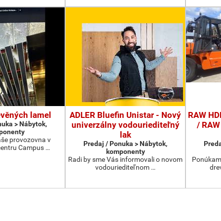
evěných lamel
ADLER Bluefin Unistar - Nový
RAW HDF
nuka > Nábytok,
univerzálny vodouriediteľný
/ RAW
ponenty
lak
aše provozovna v
Predaj / Ponuka > Nábytok,
Preda
entru Campus …
komponenty
Radi by sme Vás informovali o novom
Ponúkame
vodourieditel'nom …
dre