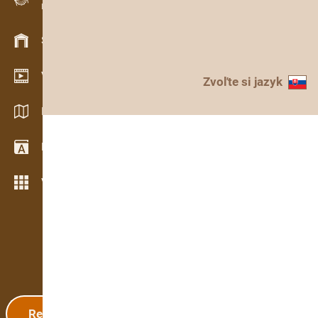
Evidencia dreva v teréne
Skladové hospodárstvo
Video showroom
Zvoľte si jazyk
Katalógy / Brožúry
Drevársky slovník
Viac možností
Registrácia