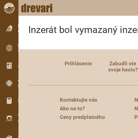
Inzercia
Inzerát bol vymazaný inz
Riadková inzercia
Inzercia
Medzinárodná inzercia
Prihlásenie
Zabudli ste
Aktuality / Články
svoje heslo?
OPTI-TIMB
Porezové schémy
Kontaktujte nás
N
Drevárske kalkulačky
Ako na to?
N
WoodProfi
Ceny predplatného
P
Objem dreva s AI
Záznamník