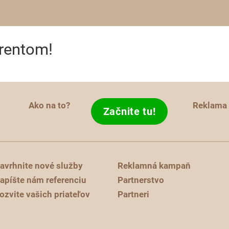
erentom!
Ako na to?
Reklama
Začnite tu!
avrhnite nové služby
Reklamná kampaň
apíšte nám referenciu
Partnerstvo
ozvite vašich priateľov
Partneri