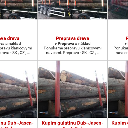
ava dreva
Preprava dreva
ava a náklad
> Preprava a náklad
>
ravu klanicovymi
Ponukame prepravu klanicovymi
Ponukam
rava - SK , CZ , …
navesmi. Preprava - SK , CZ , …
navesmi
inu Dub-Jasen-
Kupim gulatinu Dub-Jasen-
Kupim 