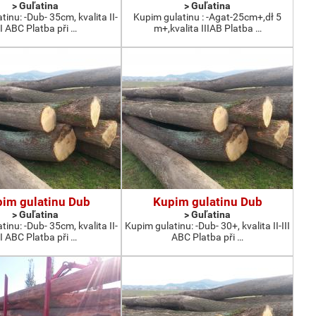
> Guľatina
> Guľatina
inu: -Dub- 35cm, kvalita II-
Kupim gulatinu : -Agat-25cm+,dł 5
II ABC Platba při …
m+,kvalita IIIAB Platba …
im gulatinu Dub
Kupim gulatinu Dub
> Guľatina
> Guľatina
inu: -Dub- 35cm, kvalita II-
Kupim gulatinu: -Dub- 30+, kvalita II-III
II ABC Platba při …
ABC Platba při …