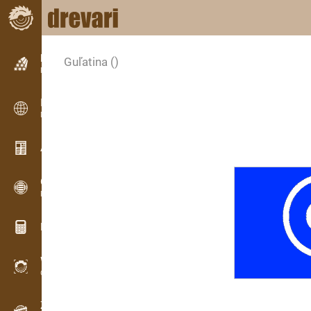
Inzercia
Guľatina
()
Riadková inzercia
Inzercia
Medzinárodná inzercia
Aktuality / Články
OPTI-TIMB
Porezové schémy
Drevárske kalkulačky
WoodProfi
Objem dreva s AI
Záznamník