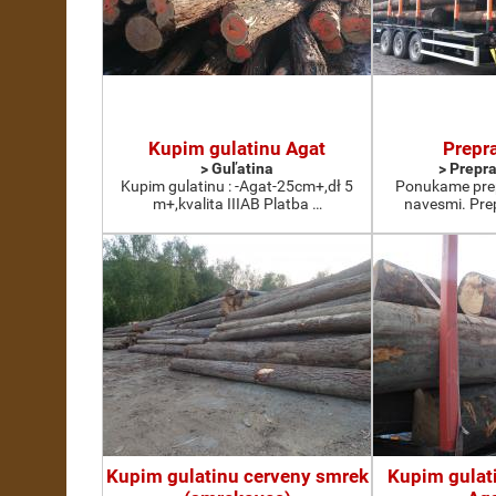
Kupim gulatinu Agat
Prepr
> Guľatina
> Prepr
Kupim gulatinu : -Agat-25cm+,dł 5
Ponukame prep
m+,kvalita IIIAB Platba …
navesmi. Prep
Kupim gulatinu cerveny smrek
Kupim gulat