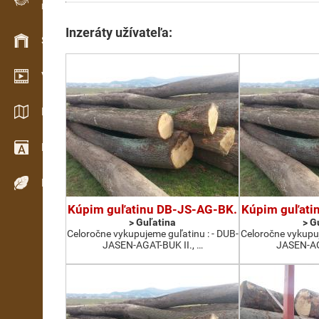
Evidencia dreva v teréne
Inzeráty užívateľa:
Skladové hospodárstvo
Video showroom
Katalógy / Brožúry
Drevársky slovník
Dreviny
Kúpim guľatinu DB-JS-AG-BK.
Kúpim guľati
> Guľatina
> G
Celoročne vykupujeme guľatinu : - DUB-
Celoročne vykupuj
JASEN-AGAT-BUK II., …
JASEN-AGA