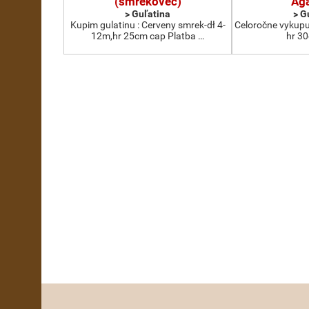
(smrekovec)
Ag
> Guľatina
> G
Kupim gulatinu : Cerveny smrek-dł 4-
Celoročne vykupu
12m,hr 25cm cap Platba …
hr 3