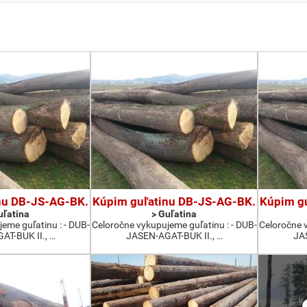
nu DB-JS-AG-BK.
Kúpim guľatinu DB-JS-AG-BK.
Kúpim g
uľatina
> Guľatina
eme guľatinu : - DUB-
Celoročne vykupujeme guľatinu : - DUB-
Celoročne v
T-BUK II., …
JASEN-AGAT-BUK II., …
JAS