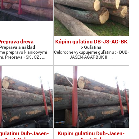
Preprava dreva
Kúpim guľatinu DB-JS-AG-BK
 Preprava a náklad
> Guľatina
e prepravu klanicovymi
Celoročne vykupujeme guľatinu : - DUB-
. Preprava - SK , CZ , …
JASEN-AGAT-BUK II., …
gulatinu Dub-Jasen-
Kupim gulatinu Dub-Jasen-