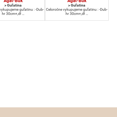
Agat-Buk
Agat-Buk
> Guľatina
> Guľatina
vykupujeme guľatinu : -Dub-
Celoročne vykupujeme guľatinu : -Dub-
hr 30cm+,dł …
hr 30cm+,dł …