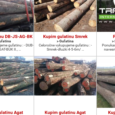
inu DB-JS-AG-BK
Kupim gulatinu Smrek
uľatina
> Guľatina
>
eme guľatinu : - DUB-
Celoročne vykupujeme guľatinu : -
Ponukam
T-BUK II., …
Smrek-dłuzki 4-5-6m/ …
navesmi
latinu Agat
Kupim gulatinu Agat
Kup