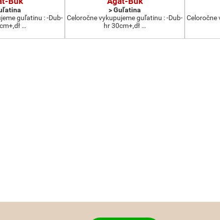
at-Buk
Agat-Buk
uľatina
> Guľatina
jeme guľatinu : -Dub-
Celoročne vykupujeme guľatinu : -Dub-
Celoročne 
0cm+,dł …
hr 30cm+,dł …