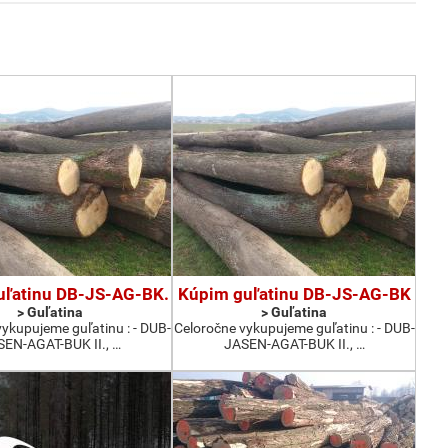
uľatinu DB-JS-AG-BK.
Kúpim guľatinu DB-JS-AG-BK
> Guľatina
> Guľatina
ykupujeme guľatinu : - DUB-
Celoročne vykupujeme guľatinu : - DUB-
EN-AGAT-BUK II., …
JASEN-AGAT-BUK II., …