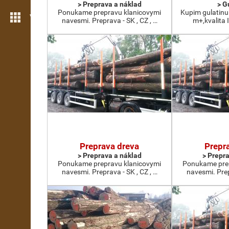
> Preprava a náklad
> G
Ponukame prepravu klanicovymi
Kupim gulatinu
Viac možností
navesmi. Preprava - SK , CZ , …
m+,kvalita 
Preprava dreva
Prepr
> Preprava a náklad
> Prepr
Ponukame prepravu klanicovymi
Ponukame prep
navesmi. Preprava - SK , CZ , …
navesmi. Prep