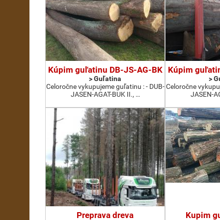
Kúpim guľatinu DB-JS-AG-BK
Kúpim guľat
> Guľatina
> G
Celoročne vykupujeme guľatinu : - DUB-
Celoročne vykupuj
JASEN-AGAT-BUK II., …
JASEN-AGA
Preprava dreva
Kupim gu