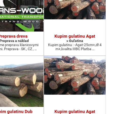
Preprava dreva
Kupim gulatinu Agat
 Preprava a náklad
> Guľatina
e prepravu klanicovymi
Kupim gulatinu : -Agat-25cm+,dł 4
. Preprava - SK , CZ , …
m+,kvalita IIIBC Platba …
im gulatinu Dub
Kupim gulatinu Agat