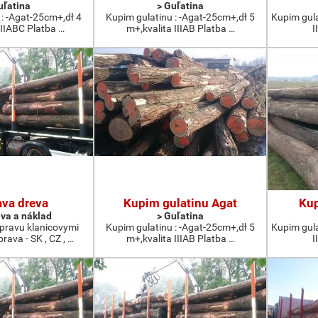
uľatina
> Guľatina
 : -Agat-25cm+,dł 4
Kupim gulatinu : -Agat-25cm+,dł 5
Kupim gulat
IIIABC Platba …
m+,kvalita IIIAB Platba …
I
ava dreva
Kupim gulatinu Agat
Kup
ava a náklad
> Guľatina
ravu klanicovymi
Kupim gulatinu : -Agat-25cm+,dł 5
Kupim gulat
rava - SK , CZ , …
m+,kvalita IIIAB Platba …
I