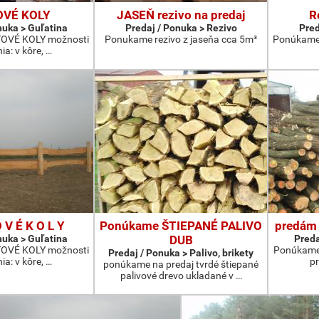
VÉ KOLY
JASEŇ rezivo na predaj
R
nuka > Guľatina
Predaj / Ponuka > Rezivo
Pred
OVÉ KOLY možnosti
Ponukame rezivo z jaseňa cca 5m³
Ponúkame 
ia: v kôre, …
 V É K O L Y
Ponúkame ŠTIEPANÉ PALIVO
predám 
nuka > Guľatina
DUB
Preda
OVÉ KOLY možnosti
Ponúkame
Predaj / Ponuka > Palivo, brikety
ia: v kôre, …
pr
ponúkame na predaj tvrdé štiepané
palivové drevo ukladané v …