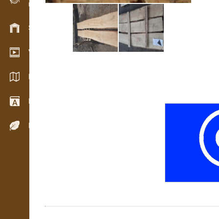
Evidencia dreva v teréne
Skladové hospodárstvo
Video showroom
Katalógy / Brožúry
Drevársky slovník
Dreviny