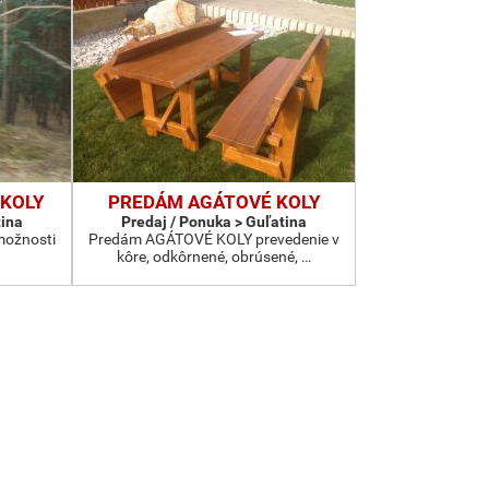
 KOLY
PREDÁM AGÁTOVÉ KOLY
tina
Predaj / Ponuka > Guľatina
ožnosti
Predám AGÁTOVÉ KOLY prevedenie v
kôre, odkôrnené, obrúsené, …