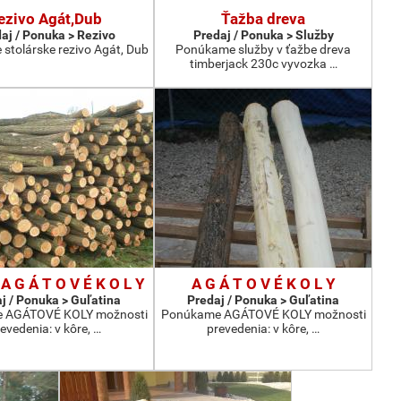
ezivo Agát,Dub
Ťažba dreva
aj / Ponuka > Rezivo
Predaj / Ponuka > Služby
stolárske rezivo Agát, Dub
Ponúkame služby v ťažbe dreva
timberjack 230c vyvozka …
A G Á T O V É K O L Y
A G Á T O V É K O L Y
j / Ponuka > Guľatina
Predaj / Ponuka > Guľatina
 AGÁTOVÉ KOLY možnosti
Ponúkame AGÁTOVÉ KOLY možnosti
evedenia: v kôre, …
prevedenia: v kôre, …