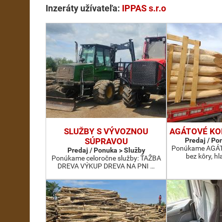
Inzeráty užívateľa:
IPPAS s.r.o
SLUŽBY S VÝVOZNOU
AGÁTOVÉ KO
SÚPRAVOU
Predaj / Po
Ponúkame AGÁTO
Predaj / Ponuka > Služby
bez kôry, h
Ponúkame celoročne služby: ŤAŽBA
DREVA VÝKUP DREVA NA PNI …