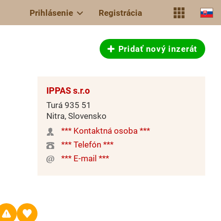
Prihlásenie
Registrácia
Pridať nový inzerát
IPPAS s.r.o
Turá 935 51
Nitra, Slovensko
*** Kontaktná osoba ***
*** Telefón ***
*** E-mail ***