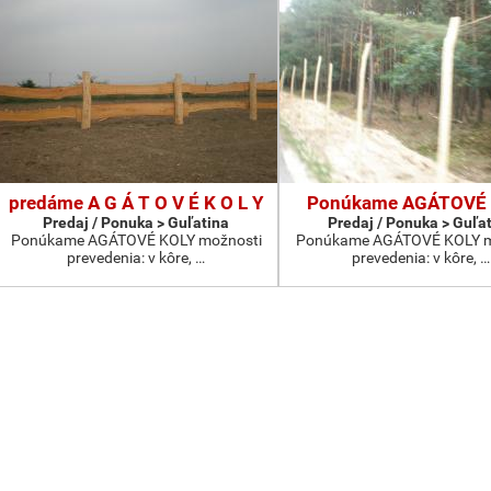
predáme A G Á T O V É K O L Y
Ponúkame AGÁTOVÉ
Predaj / Ponuka > Guľatina
Predaj / Ponuka > Guľa
Ponúkame AGÁTOVÉ KOLY možnosti
Ponúkame AGÁTOVÉ KOLY m
prevedenia: v kôre, …
prevedenia: v kôre, …