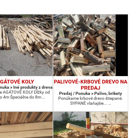
GÁTOVÉ KOLY
PALIVOVÉ-KRBOVÉ DREVO NA
nuka > Iné produkty z dreva
PREDAJ
 AGÁTOVÉ KOLY Dĺžky od
Predaj / Ponuka > Palivo, brikety
do 4m Špeciálne do 8m …
Ponúkame krbové drevo štiepané.
SYPANÉ vlaňajšie... …