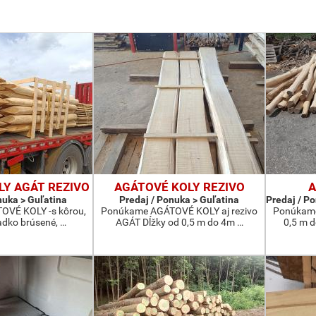
LY AGÁT REZIVO
AGÁTOVÉ KOLY REZIVO
A
nuka > Guľatina
Predaj / Ponuka > Guľatina
Predaj / Po
VÉ KOLY -s kôrou,
Ponúkame AGÁTOVÉ KOLY aj rezivo
Ponúkame
ladko brúsené, …
AGÁT Dĺžky od 0,5 m do 4m …
0,5 m 