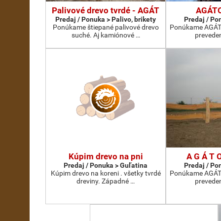
Palivové drevo tvrdé - AGÁT
AGÁTO
Predaj / Ponuka > Palivo, brikety
Predaj / Po
Ponúkame štiepané palivové drevo
Ponúkame AGÁT
suché. Aj kamiónové …
preveden
Kúpim drevo na pni
A G Á T O
Predaj / Ponuka > Guľatina
Predaj / Po
Kúpim drevo na koreni . všetky tvrdé
Ponúkame AGÁT
dreviny. Západné …
preveden