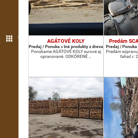
Viac možností
AGÁTOVÉ KOLY
Predám SCA
Predaj / Ponuka > Iné produkty z dreva
Predaj / Ponuka
Ponúkame AGÁTOVÉ KOLY surové aj
Predám súpravu,
opracované. ODKÔRENÉ …
ťahač r. 