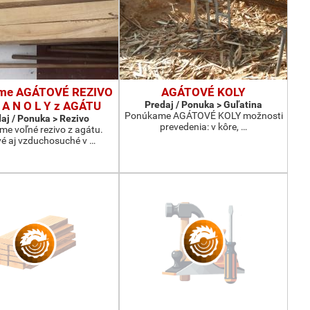
me AGÁTOVÉ REZIVO
AGÁTOVÉ KOLY
R A N O L Y z AGÁTU
Predaj / Ponuka > Guľatina
Ponúkame AGÁTOVÉ KOLY možnosti
aj / Ponuka > Rezivo
prevedenia: v kôre, …
e voľné rezivo z agátu.
vé aj vzduchosuché v …