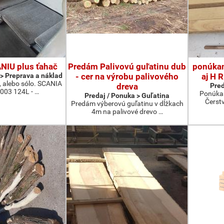
NIU plus ťahač
Predám Palivovú guľatinu dub
ponúka
 > Preprava a náklad
- cer na výrobu palivového
aj H 
 alebo sólo. SCANIA
dreva
Pred
2003 124L - …
Ponúkam
Predaj / Ponuka > Guľatina
Čerst
Predám výberovú guľatinu v dĺžkach
4m na palivové drevo …