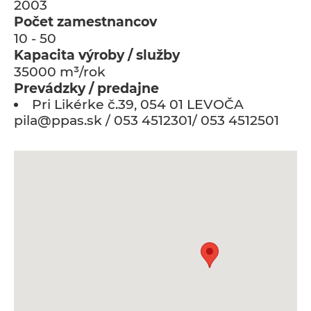
2003
Počet zamestnancov
10 - 50
Kapacita výroby / služby
35000 m³/rok
Prevádzky / predajne
Pri Likérke č.39, 054 01 LEVOČA
pila@ppas.sk / 053 4512301/ 053 4512501