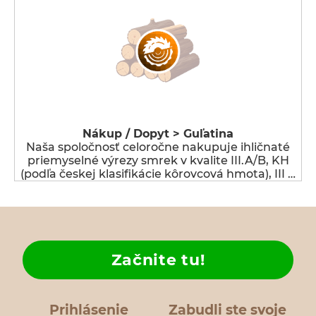
Nákup / Dopyt > Guľatina
Naša spoločnosť celoročne nakupuje ihličnaté
priemyselné výrezy smrek v kvalite III.A/B, KH
(podľa českej klasifikácie kôrovcová hmota), III …
Začnite tu!
Prihlásenie
Zabudli ste svoje