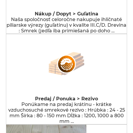
Nákup / Dopyt > Guľatina
Naša spoločnosť celoročne nakupuje ihličnaté
piliarske výrezy (guľatinu) v kvalite III.C/D. Drevina
: Smrek (jedľa iba primiešaná po doho …
Predaj / Ponuka > Rezivo
Ponúkame na predaj krátinu - krátke
vzduchosuché smrekové rezivo : Hrúbka : 24 - 25
mm Šírka : 80 - 150 mm Dĺžka : 1200, 1000 a 800
mm …