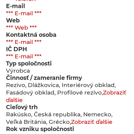
E-mail
*** E-mail ***
Web
*** Web ***
Kontaktná osoba
*** E-mail ***
IČ DPH
*** E-mail ***
Typ spoločnosti
Výrobca
Činnosť / zameranie firmy
Rezivo, Dlážkovica, Interiérový obklad,
Fasádový obklad, Profilové rezivo,
Zobraziť
ďalšie
Cieľový trh
Rakúsko, Česká republika, Nemecko,
Veľká Británia, Grécko,
Zobraziť ďalšie
Rok vzniku spoločnosti