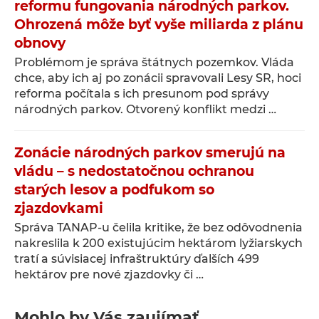
reformu fungovania národných parkov.
Ohrozená môže byť vyše miliarda z plánu
obnovy
Problémom je správa štátnych pozemkov. Vláda
chce, aby ich aj po zonácii spravovali Lesy SR, hoci
reforma počítala s ich presunom pod správy
národných parkov. Otvorený konflikt medzi …
Zonácie národných parkov smerujú na
vládu – s nedostatočnou ochranou
starých lesov a podfukom so
zjazdovkami
Správa TANAP-u čelila kritike, že bez odôvodnenia
nakreslila k 200 existujúcim hektárom lyžiarskych
tratí a súvisiacej infraštruktúry ďalších 499
hektárov pre nové zjazdovky či …
Mohlo by Vás zaujímať