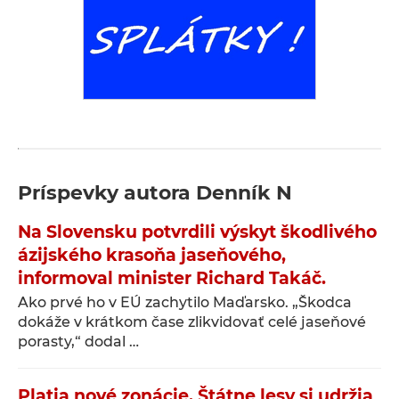
Príspevky autora
Denník N
Na Slovensku potvrdili výskyt škodlivého
ázijského krasoňa jaseňového,
informoval minister Richard Takáč.
Ako prvé ho v EÚ zachytilo Maďarsko. „Škodca
dokáže v krátkom čase zlikvidovať celé jaseňové
porasty,“ dodal …
Platia nové zonácie. Štátne lesy si udržia