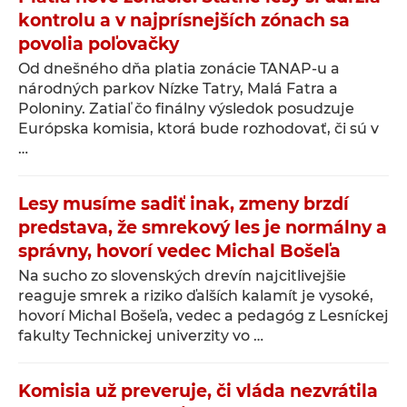
kontrolu a v najprísnejších zónach sa
povolia poľovačky
Od dnešného dňa platia zonácie TANAP-u a
národných parkov Nízke Tatry, Malá Fatra a
Poloniny. Zatiaľ čo finálny výsledok posudzuje
Európska komisia, ktorá bude rozhodovať, či sú v
…
Lesy musíme sadiť inak, zmeny brzdí
predstava, že smrekový les je normálny a
správny, hovorí vedec Michal Bošeľa
Na sucho zo slovenských drevín najcitlivejšie
reaguje smrek a riziko ďalších kalamít je vysoké,
hovorí Michal Bošeľa, vedec a pedagóg z Lesníckej
fakulty Technickej univerzity vo …
Komisia už preveruje, či vláda nezvrátila