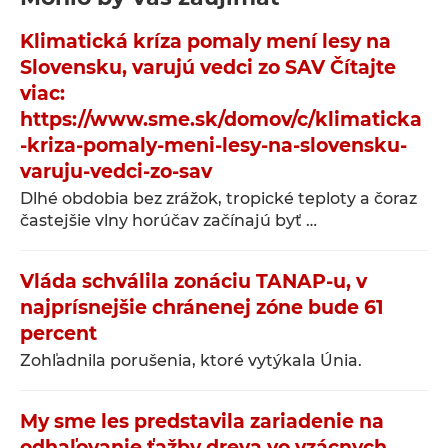
Klimatická kríza pomaly mení lesy na
Slovensku, varujú vedci zo SAV Čítajte
viac:
https://www.sme.sk/domov/c/klimaticka
-kriza-pomaly-meni-lesy-na-slovensku-
varuju-vedci-zo-sav
Dlhé obdobia bez zrážok, tropické teploty a čoraz
častejšie vlny horúčav začínajú byť …
Vláda schválila zonáciu TANAP-u, v
najprísnejšie chránenej zóne bude 61
percent
Zohľadnila porušenia, ktoré vytýkala Únia.
My sme les predstavila zariadenie na
odhaľovanie ťažby dreva vo vzácnych