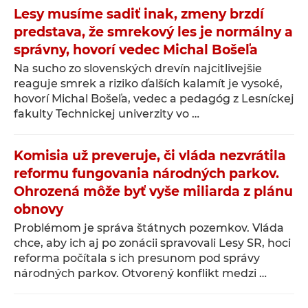
Lesy musíme sadiť inak, zmeny brzdí
predstava, že smrekový les je normálny a
správny, hovorí vedec Michal Bošeľa
Na sucho zo slovenských drevín najcitlivejšie
reaguje smrek a riziko ďalších kalamít je vysoké,
hovorí Michal Bošeľa, vedec a pedagóg z Lesníckej
fakulty Technickej univerzity vo …
Komisia už preveruje, či vláda nezvrátila
reformu fungovania národných parkov.
Ohrozená môže byť vyše miliarda z plánu
obnovy
Problémom je správa štátnych pozemkov. Vláda
chce, aby ich aj po zonácii spravovali Lesy SR, hoci
reforma počítala s ich presunom pod správy
národných parkov. Otvorený konflikt medzi …