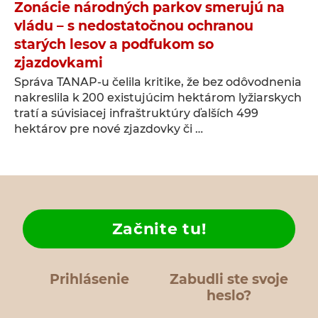
Zonácie národných parkov smerujú na
vládu – s nedostatočnou ochranou
starých lesov a podfukom so
zjazdovkami
Správa TANAP-u čelila kritike, že bez odôvodnenia
nakreslila k 200 existujúcim hektárom lyžiarskych
tratí a súvisiacej infraštruktúry ďalších 499
hektárov pre nové zjazdovky či …
Začnite tu!
Prihlásenie
Zabudli ste svoje
heslo?