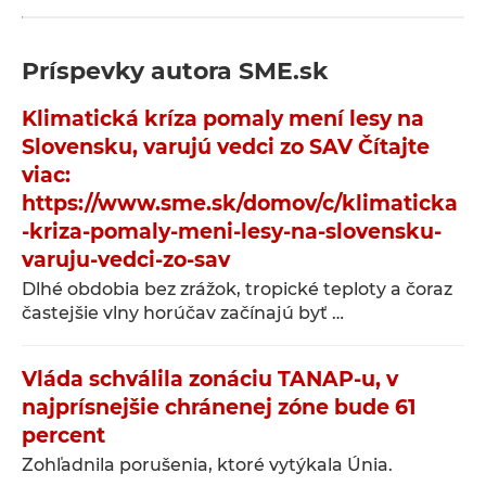
Príspevky autora
SME.sk
Klimatická kríza pomaly mení lesy na
Slovensku, varujú vedci zo SAV Čítajte
viac:
https://www.sme.sk/domov/c/klimaticka
-kriza-pomaly-meni-lesy-na-slovensku-
varuju-vedci-zo-sav
Dlhé obdobia bez zrážok, tropické teploty a čoraz
častejšie vlny horúčav začínajú byť …
Vláda schválila zonáciu TANAP-u, v
najprísnejšie chránenej zóne bude 61
percent
Zohľadnila porušenia, ktoré vytýkala Únia.