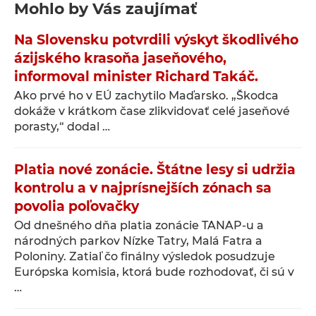
Mohlo by Vás zaujímať
Na Slovensku potvrdili výskyt škodlivého
ázijského krasoňa jaseňového,
informoval minister Richard Takáč.
Ako prvé ho v EÚ zachytilo Maďarsko. „Škodca
dokáže v krátkom čase zlikvidovať celé jaseňové
porasty,“ dodal …
Platia nové zonácie. Štátne lesy si udržia
kontrolu a v najprísnejších zónach sa
povolia poľovačky
Od dnešného dňa platia zonácie TANAP-u a
národných parkov Nízke Tatry, Malá Fatra a
Poloniny. Zatiaľ čo finálny výsledok posudzuje
Európska komisia, ktorá bude rozhodovať, či sú v
…