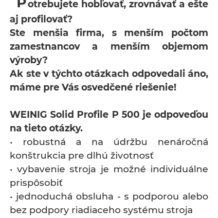
P
otrebujete hobľovať, zrovnávať a ešte
aj profilovať?
Ste menšia firma, s menším počtom
zamestnancov a menším objemom
výroby?
Ak ste v týchto otázkach odpovedali áno,
máme pre Vás osvedčené riešenie!
WEINIG Solid Profile P 500 je odpoveďou
na tieto otázky.
• robustná a na údržbu nenáročná
konštrukcia pre dlhú životnosť
• vybavenie stroja je možné individuálne
prispôsobiť
• jednoduchá obsluha - s podporou alebo
bez podpory riadiaceho systému stroja