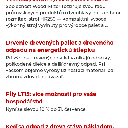
Společnost Wood-Mizer rozšiřuje svou řadu
průmyslových produktů o dvouhlavý horizontální
rozmítací stroj HR250 — kompaktní, vysoce
výkonný stroj vyvinutý pro výrobce palet a …
Drvenie drevených paliet a dreveného
odpadu na energetickú štiepku
Pri výrobe drevených paliet vznikajú odrezky,
poškodené dielce a ďalší drevný odpad. Pri
väčšom objeme výroby už nestačí materiál iba
zhromažďovať a odvážať. …
Pily LT15: více možností pro vaše
hospodářství
Nyní se slevou 10 % do 31. července
Keď sa odpad z dreva stáva nákladom.