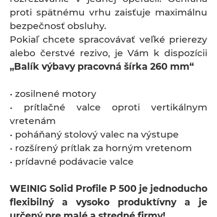
proti spätnému vrhu zaisťuje maximálnu
bezpečnosť obsluhy.
Pokiaľ chcete spracovávať veľké prierezy
alebo čerstvé rezivo, je Vám k dispozícii
„Balík výbavy pracovná šírka 260 mm“
• zosilnené motory
• prítlačné valce oproti vertikálnym
vretenám
• poháňaný stolový valec na výstupe
• rozšírený prítlak za horným vretenom
• prídavné podávacie valce
WEINIG Solid Profile P 500 je jednoducho
flexibilný a vysoko produktívny a je
určený pre malé a stredné firmy!