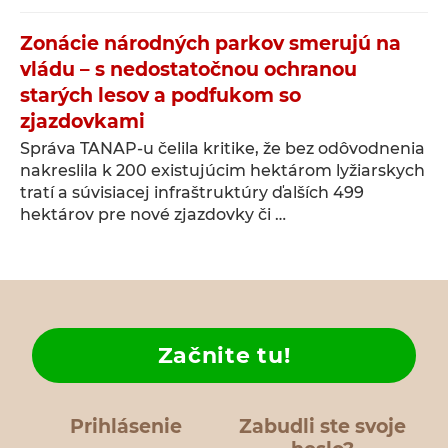
Zonácie národných parkov smerujú na
vládu – s nedostatočnou ochranou
starých lesov a podfukom so
zjazdovkami
Správa TANAP-u čelila kritike, že bez odôvodnenia
nakreslila k 200 existujúcim hektárom lyžiarskych
tratí a súvisiacej infraštruktúry ďalších 499
hektárov pre nové zjazdovky či …
Začnite tu!
Prihlásenie
Zabudli ste svoje