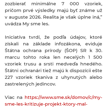
zozbierať minimálne 7 000 vzoriek,
pričom prvé výsledky majú byť známe už
v auguste 2026. Realita je však úplne iná,”
uvádza My sme les.
Iniciatíva tvrdí, že podľa údajov, ktoré
získali na základe infozákona, eviduje
Štátna ochrana prírody (ŠOP) SR k 30.
marcu tohto roka len necelých 1 500
vzoriek trusu a srsti medveďa hnedého.
Štátni ochranári tiež majú k dispozícii ešte
227 vzoriek tkaniva z uhynutých alebo
zastrelených jedincov.
Viac na
https://www.sme.sk/domov/c/my-
sme-les-kritizuje-projekt-ktory-mal-