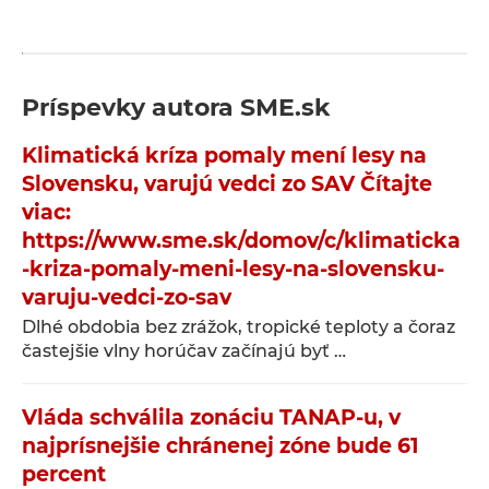
Príspevky autora
SME.sk
Klimatická kríza pomaly mení lesy na
Slovensku, varujú vedci zo SAV Čítajte
viac:
https://www.sme.sk/domov/c/klimaticka
-kriza-pomaly-meni-lesy-na-slovensku-
varuju-vedci-zo-sav
Dlhé obdobia bez zrážok, tropické teploty a čoraz
častejšie vlny horúčav začínajú byť …
Vláda schválila zonáciu TANAP-u, v
najprísnejšie chránenej zóne bude 61
percent