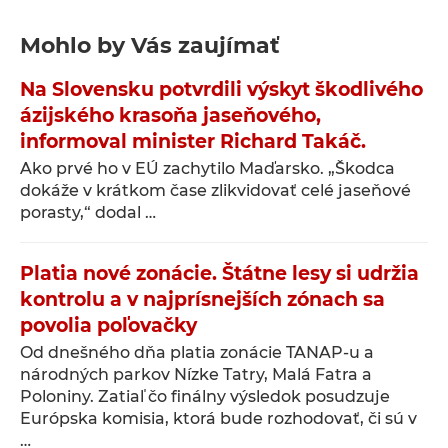
Mohlo by Vás zaujímať
Na Slovensku potvrdili výskyt škodlivého
ázijského krasoňa jaseňového,
informoval minister Richard Takáč.
Ako prvé ho v EÚ zachytilo Maďarsko. „Škodca
dokáže v krátkom čase zlikvidovať celé jaseňové
porasty,“ dodal …
Platia nové zonácie. Štátne lesy si udržia
kontrolu a v najprísnejších zónach sa
povolia poľovačky
Od dnešného dňa platia zonácie TANAP-u a
národných parkov Nízke Tatry, Malá Fatra a
Poloniny. Zatiaľ čo finálny výsledok posudzuje
Európska komisia, ktorá bude rozhodovať, či sú v
…