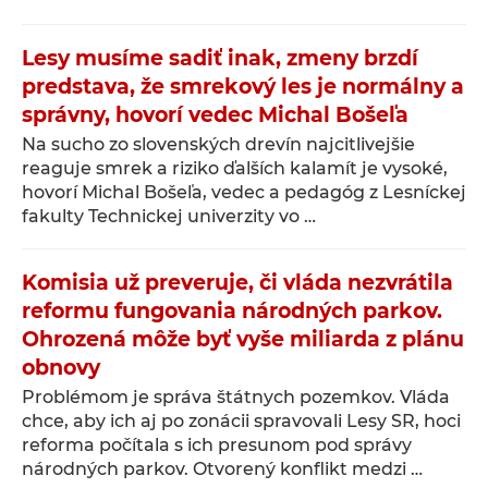
Lesy musíme sadiť inak, zmeny brzdí
predstava, že smrekový les je normálny a
správny, hovorí vedec Michal Bošeľa
Na sucho zo slovenských drevín najcitlivejšie
reaguje smrek a riziko ďalších kalamít je vysoké,
hovorí Michal Bošeľa, vedec a pedagóg z Lesníckej
fakulty Technickej univerzity vo …
Komisia už preveruje, či vláda nezvrátila
reformu fungovania národných parkov.
Ohrozená môže byť vyše miliarda z plánu
obnovy
Problémom je správa štátnych pozemkov. Vláda
chce, aby ich aj po zonácii spravovali Lesy SR, hoci
reforma počítala s ich presunom pod správy
národných parkov. Otvorený konflikt medzi …