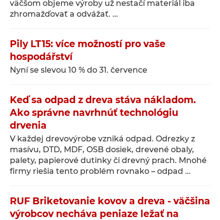
väčšom objeme výroby už nestačí materiál iba
zhromažďovať a odvážať. …
Pily LT15: více možností pro vaše
hospodářství
Nyní se slevou 10 % do 31. července
Keď sa odpad z dreva stáva nákladom.
Ako správne navrhnúť technológiu
drvenia
V každej drevovýrobe vzniká odpad. Odrezky z
masívu, DTD, MDF, OSB dosiek, drevené obaly,
palety, papierové dutinky či drevný prach. Mnohé
firmy riešia tento problém rovnako – odpad …
RUF Briketovanie kovov a dreva - väčšina
výrobcov necháva peniaze ležať na