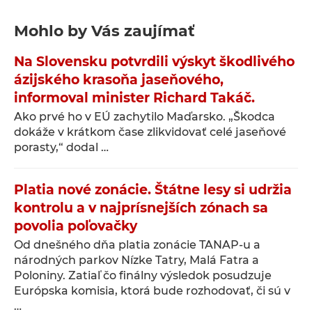
Mohlo by Vás zaujímať
Na Slovensku potvrdili výskyt škodlivého
ázijského krasoňa jaseňového,
informoval minister Richard Takáč.
Ako prvé ho v EÚ zachytilo Maďarsko. „Škodca
dokáže v krátkom čase zlikvidovať celé jaseňové
porasty,“ dodal …
Platia nové zonácie. Štátne lesy si udržia
kontrolu a v najprísnejších zónach sa
povolia poľovačky
Od dnešného dňa platia zonácie TANAP-u a
národných parkov Nízke Tatry, Malá Fatra a
Poloniny. Zatiaľ čo finálny výsledok posudzuje
Európska komisia, ktorá bude rozhodovať, či sú v
…