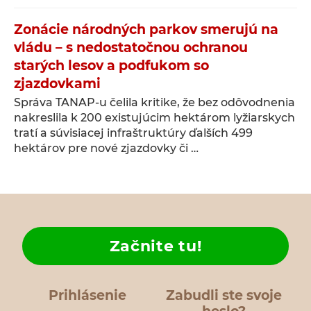
Zonácie národných parkov smerujú na
vládu – s nedostatočnou ochranou
starých lesov a podfukom so
zjazdovkami
Správa TANAP-u čelila kritike, že bez odôvodnenia
nakreslila k 200 existujúcim hektárom lyžiarskych
tratí a súvisiacej infraštruktúry ďalších 499
hektárov pre nové zjazdovky či …
Začnite tu!
Prihlásenie
Zabudli ste svoje