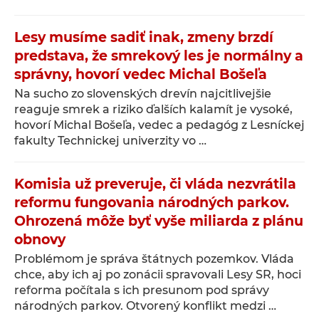
Lesy musíme sadiť inak, zmeny brzdí
predstava, že smrekový les je normálny a
správny, hovorí vedec Michal Bošeľa
Na sucho zo slovenských drevín najcitlivejšie
reaguje smrek a riziko ďalších kalamít je vysoké,
hovorí Michal Bošeľa, vedec a pedagóg z Lesníckej
fakulty Technickej univerzity vo …
Komisia už preveruje, či vláda nezvrátila
reformu fungovania národných parkov.
Ohrozená môže byť vyše miliarda z plánu
obnovy
Problémom je správa štátnych pozemkov. Vláda
chce, aby ich aj po zonácii spravovali Lesy SR, hoci
reforma počítala s ich presunom pod správy
národných parkov. Otvorený konflikt medzi …