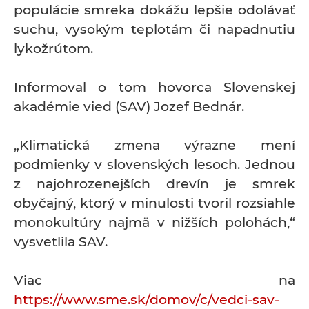
populácie smreka dokážu lepšie odolávať
suchu, vysokým teplotám či napadnutiu
lykožrútom.
Informoval o tom hovorca Slovenskej
akadémie vied (SAV) Jozef Bednár.
„Klimatická zmena výrazne mení
podmienky v slovenských lesoch. Jednou
z najohrozenejších drevín je smrek
obyčajný, ktorý v minulosti tvoril rozsiahle
monokultúry najmä v nižších polohách,“
vysvetlila SAV.
Viac na
https://www.sme.sk/domov/c/vedci-sav-