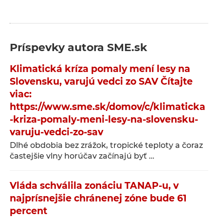
Príspevky autora
SME.sk
Klimatická kríza pomaly mení lesy na
Slovensku, varujú vedci zo SAV Čítajte
viac:
https://www.sme.sk/domov/c/klimaticka
-kriza-pomaly-meni-lesy-na-slovensku-
varuju-vedci-zo-sav
Dlhé obdobia bez zrážok, tropické teploty a čoraz
častejšie vlny horúčav začínajú byť …
Vláda schválila zonáciu TANAP-u, v
najprísnejšie chránenej zóne bude 61
percent