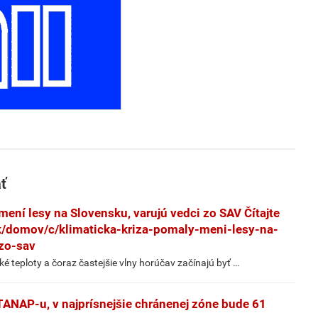
ť
mení lesy na Slovensku, varujú vedci zo SAV Čítajte
k/domov/c/klimaticka-kriza-pomaly-meni-lesy-na-
zo-sav
ké teploty a čoraz častejšie vlny horúčav začínajú byť …
TANAP-u, v najprísnejšie chránenej zóne bude 61