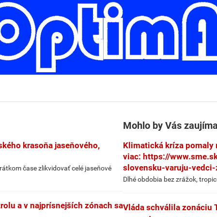
Mohlo by Vás zaujíma
jského krasoňa jaseňového,
Klimatická kríza pomaly 
viac: https://www.sme.s
slovensku-varuju-vedci-
rátkom čase zlikvidovať celé jaseňové
Dlhé obdobia bez zrážok, tropic
trolu a v najprísnejších zónach sa
Vláda schválila zonáciu 