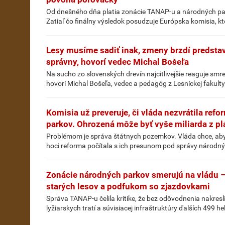
Od dnešného dňa platia zonácie TANAP-u a národných park
Zatiaľ čo finálny výsledok posudzuje Európska komisia, kt
Lesy musíme sadiť inak, zmeny brzdí predstav
správny, hovorí vedec Michal Bošeľa
Na sucho zo slovenských drevín najcitlivejšie reaguje smrek
hovorí Michal Bošeľa, vedec a pedagóg z Lesníckej fakulty
Komisia už preveruje, či vláda nezvrátila re
parkov. Ohrozená môže byť vyše miliarda z p
Problémom je správa štátnych pozemkov. Vláda chce, aby i
hoci reforma počítala s ich presunom pod správy národný
Zonácie národných parkov smerujú na vládu 
starých lesov a podfukom so zjazdovkami
Správa TANAP-u čelila kritike, že bez odôvodnenia nakresl
lyžiarskych tratí a súvisiacej infraštruktúry ďalších 499 h