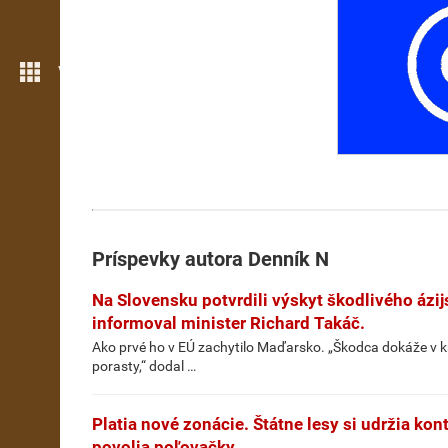
Viac možností
Príspevky autora
Denník N
Na Slovensku potvrdili výskyt škodlivého ázi
informoval minister Richard Takáč.
Ako prvé ho v EÚ zachytilo Maďarsko. „Škodca dokáže v k
porasty,“ dodal …
Platia nové zonácie. Štátne lesy si udržia kon
povolia poľovačky