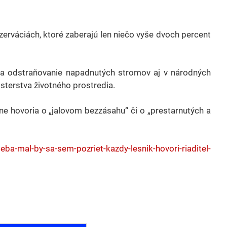
zerváciách, ktoré zaberajú len niečo vyše dvoch percent
na odstraňovanie napadnutých stromov aj v národných
sterstva životného prostredia.
ne hovoria o „jalovom bezzásahu“ či o „prestarnutých a
ba-mal-by-sa-sem-pozriet-kazdy-lesnik-hovori-riaditel-