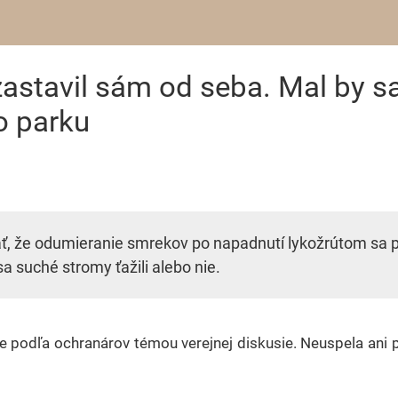
astavil sám od seba. Mal by sa
o parku
 že odumieranie smrekov po napadnutí lykožrútom sa po 
sa suché stromy ťažili alebo nie.
 podľa ochranárov témou verejnej diskusie. Neuspela ani p