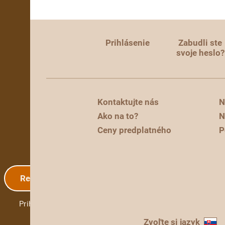
Prihlásenie
Zabudli ste
svoje heslo?
Kontaktujte nás
N
Ako na to?
N
Ceny predplatného
P
Registrácia
Prihlásenie
Zvoľte si jazyk