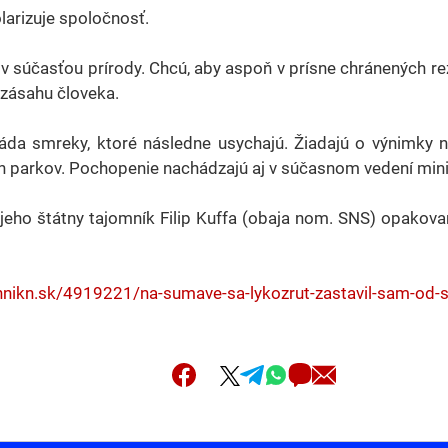
larizuje spoločnosť.
v súčasťou prírody. Chcú, aby aspoň v prísne chránených re
 zásahu človeka.
áda smreky, ktoré následne usychajú. Žiadajú o výnimky 
h parkov. Pochopenie nachádzajú aj v súčasnom vedení mini
jeho štátny tajomník Filip Kuffa (obaja nom. SNS) opakova
nnikn.sk/4919221/na-sumave-sa-lykozrut-zastavil-sam-od-se