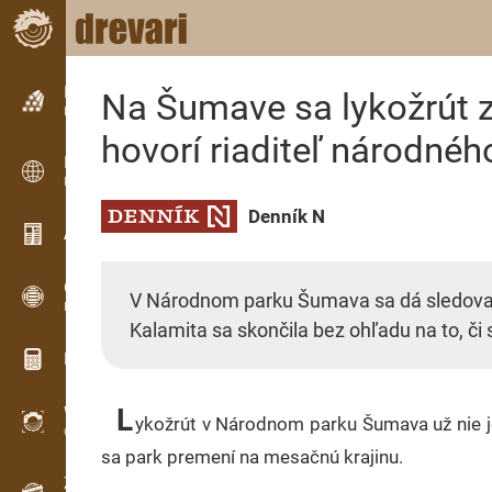
Inzercia
Na Šumave sa lykožrút z
Riadková inzercia
hovorí riaditeľ národnéh
Inzercia
Medzinárodná inzercia
Denník N
Aktuality / Články
OPTI-TIMB
V Národnom parku Šumava sa dá sledovať,
Porezové schémy
Kalamita sa skončila bez ohľadu na to, či 
Drevárske kalkulačky
L
WoodProfi
ykožrút v Národnom parku Šumava už nie je
Objem dreva s AI
sa park premení na mesačnú krajinu.
Záznamník