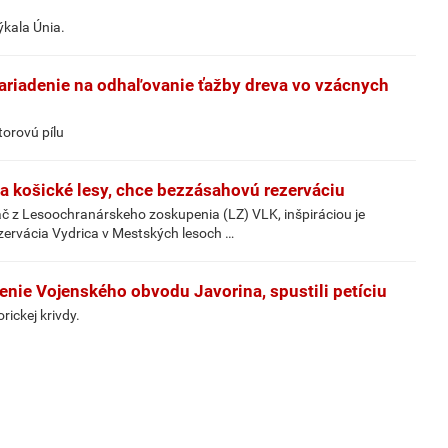
ýkala Únia.
zariadenie na odhaľovanie ťažby dreva vo vzácnych
orovú pílu
Za košické lesy, chce bezzásahovú rezerváciu
áč z Lesoochranárskeho zoskupenia (LZ) VLK, inšpiráciou je
zervácia Vydrica v Mestských lesoch …
enie Vojenského obvodu Javorina, spustili petíciu
rickej krivdy.