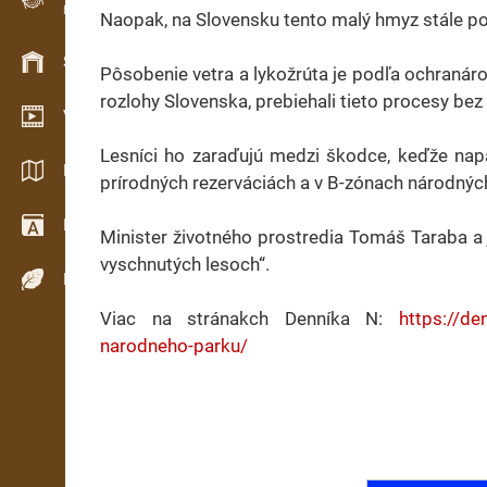
Evidencia dreva v teréne
Naopak, na Slovensku tento malý hmyz stále po
Skladové hospodárstvo
Pôsobenie vetra a lykožrúta je podľa ochranáro
rozlohy Slovenska, prebiehali tieto procesy bez
Video showroom
Lesníci ho zaraďujú medzi škodce, keďže nap
Katalógy / Brožúry
prírodných rezerváciách a v B-zónach národnýc
Drevársky slovník
Minister životného prostredia Tomáš Taraba a 
vyschnutých lesoch“.
Dreviny
Viac na stránakch Denníka N:
https://de
narodneho-parku/