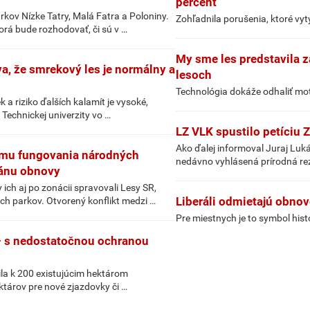
percent
ov Nízke Tatry, Malá Fatra a Poloniny.
Zohľadnila porušenia, ktoré vyt
orá bude rozhodovať, či sú v …
My sme les predstavila 
a, že smrekový les je normálny a
lesoch
Technológia dokáže odhaliť mot
 a riziko ďalších kalamít je vysoké,
 Technickej univerzity vo …
LZ VLK spustilo petíciu 
Ako ďalej informoval Juraj Luk
formu fungovania národných
nedávno vyhlásená prírodná re
lánu obnovy
ch aj po zonácii spravovali Lesy SR,
Liberáli odmietajú obnov
ch parkov. Otvorený konflikt medzi …
Pre miestnych je to symbol histo
– s nedostatočnou ochranou
ila k 200 existujúcim hektárom
ektárov pre nové zjazdovky či …