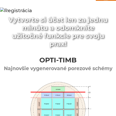
Vytvorte si účet len za jednu
minútu a odomknite
užitočné funkcie pre svoju
prax!
OPTI-TIMB
Najnovšie vygenerované porezové schémy