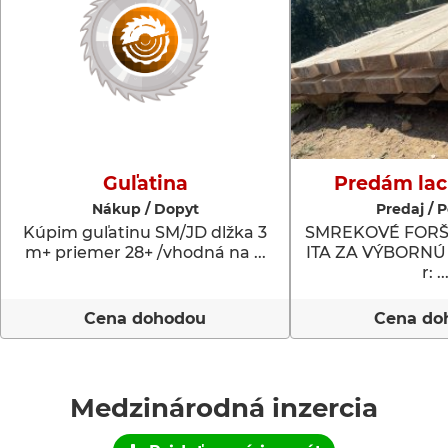
Guľatina
Predám lac
Nákup / Dopyt
Predaj / 
Kúpim guľatinu SM/JD dlžka 3
SMREKOVÉ FORŠT
m+ priemer 28+ /vhodná na ...
ITA ZA VÝBORNÚ
r: ..
Cena dohodou
Cena do
Medzinárodná inzercia