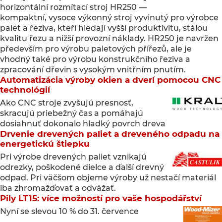
horizontální rozmítací stroj HR250 —
kompaktní, vysoce výkonný stroj vyvinutý pro výrobce
palet a řeziva, kteří hledají vyšší produktivitu, stálou
kvalitu řezu a nižší provozní náklady. HR250 je navržen
především pro výrobu paletových přířezů, ale je
vhodný také pro výrobu konstrukčního řeziva a
zpracování dřevin s vysokým vnitřním pnutím.
Automatizácia výroby okien a dverí pomocou CNC
technológií
Ako CNC stroje zvyšujú presnosť,
skracujú priebežný čas a pomáhajú
dosiahnuť dokonalo hladký povrch dreva
Drvenie drevených paliet a dreveného odpadu na
energetickú štiepku
Pri výrobe drevených paliet vznikajú
odrezky, poškodené dielce a ďalší drevný
odpad. Pri väčšom objeme výroby už nestačí materiál
iba zhromažďovať a odvážať.
Pily LT15: více možností pro vaše hospodářství
Nyní se slevou 10 % do 31. července