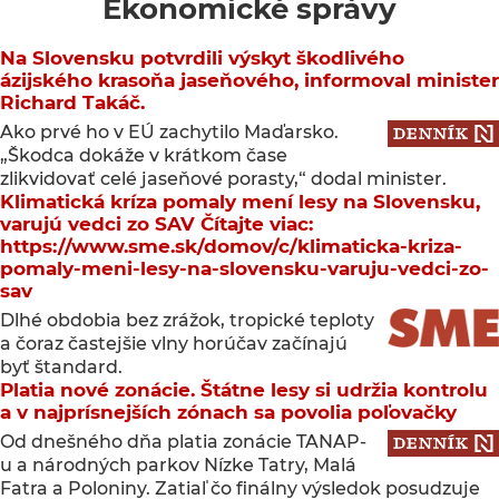
Ekonomické správy
Na Slovensku potvrdili výskyt škodlivého
ázijského krasoňa jaseňového, informoval minister
Richard Takáč.
Ako prvé ho v EÚ zachytilo Maďarsko.
„Škodca dokáže v krátkom čase
zlikvidovať celé jaseňové porasty,“ dodal minister.
Klimatická kríza pomaly mení lesy na Slovensku,
varujú vedci zo SAV Čítajte viac:
https://www.sme.sk/domov/c/klimaticka-kriza-
pomaly-meni-lesy-na-slovensku-varuju-vedci-zo-
sav
Dlhé obdobia bez zrážok, tropické teploty
a čoraz častejšie vlny horúčav začínajú
byť štandard.
Platia nové zonácie. Štátne lesy si udržia kontrolu
a v najprísnejších zónach sa povolia poľovačky
Od dnešného dňa platia zonácie TANAP-
u a národných parkov Nízke Tatry, Malá
Fatra a Poloniny. Zatiaľ čo finálny výsledok posudzuje