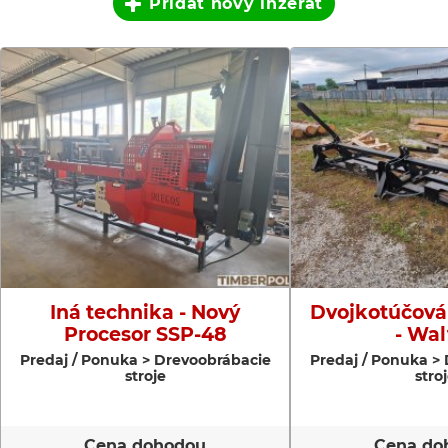
Pridať nový inzerát
Iná technika - Nový
Dvojkotúčová 
Procesor SSP-48
- Wal
Predaj / Ponuka > Drevoobrábacie
Predaj / Ponuka >
stroje
stro
Cena dohodou
Cena do