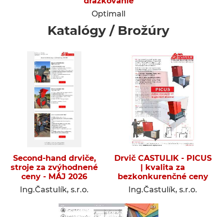
drážkovanie
Optimall
Katalógy / Brožúry
Second-hand drviče,
Drvič CASTULIK - PICUS
stroje za zvýhodnené
| kvalita za
ceny - MÁJ 2026
bezkonkurenčné ceny
Ing.Častulík, s.r.o.
Ing.Častulík, s.r.o.