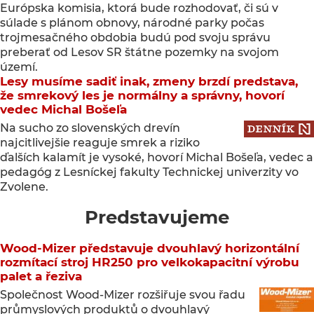
Európska komisia, ktorá bude rozhodovať, či sú v
súlade s plánom obnovy, národné parky počas
trojmesačného obdobia budú pod svoju správu
preberať od Lesov SR štátne pozemky na svojom
území.
Lesy musíme sadiť inak, zmeny brzdí predstava,
že smrekový les je normálny a správny, hovorí
vedec Michal Bošeľa
Na sucho zo slovenských drevín
najcitlivejšie reaguje smrek a riziko
ďalších kalamít je vysoké, hovorí Michal Bošeľa, vedec a
pedagóg z Lesníckej fakulty Technickej univerzity vo
Zvolene.
Predstavujeme
Wood-Mizer představuje dvouhlavý horizontální
rozmítací stroj HR250 pro velkokapacitní výrobu
palet a řeziva
Společnost Wood-Mizer rozšiřuje svou řadu
průmyslových produktů o dvouhlavý