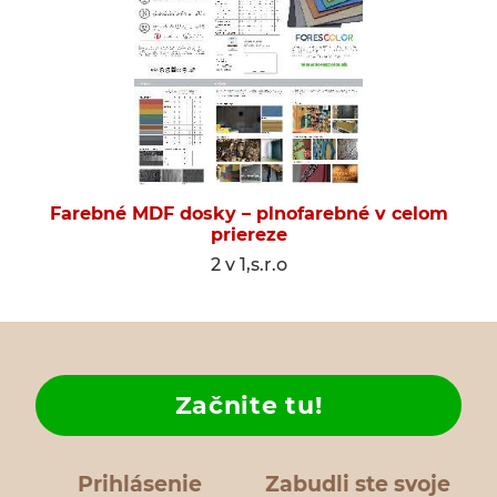
Farebné MDF dosky – plnofarebné v celom
priereze
2 v 1,s.r.o
Začnite tu!
Prihlásenie
Zabudli ste svoje