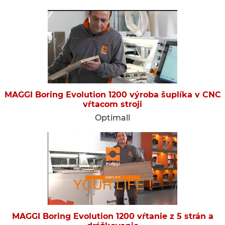
MAGGI Boring Evolution 1200 výroba šuplíka v CNC
vŕtacom stroji
Optimall
MAGGI Boring Evolution 1200 vŕtanie z 5 strán a