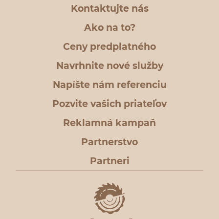
Kontaktujte nás
Ako na to?
Ceny predplatného
Navrhnite nové služby
Napíšte nám referenciu
Pozvite vašich priateľov
Reklamná kampaň
Partnerstvo
Partneri